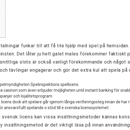
k
etalningar funkar till att få lite hjälp med spel på hemsidan
nsten. Det låter ju helt galet males förekommer faktiskt p
nittliga slots är också vanligt förekommande och något s
 och tävlingar engagerar och gör det extra kul att spela på 
pelmyndigheten Spelinspektions spellicens.
ella casinon som även erbjuder möjligheten until instant banking för snab
ampanjer och lojalitetsprogram.
icens dock att spelare går igenom långa verifieringssteg innan de har 
ansvarsfullt spelande o stöd till e svenska licenssystemet.
 svensk licens kan vissa insättningsmetoder kännas konsti
insättningsmetod är det viktigt läsa på innan användning. 