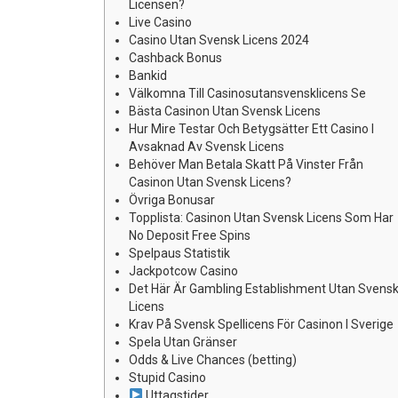
Licensen?
Live Casino
Casino Utan Svensk Licens 2024
Cashback Bonus
Bankid
Välkomna Till Casinosutansvensklicens Se
Bästa Casinon Utan Svensk Licens
Hur Mire Testar Och Betygsätter Ett Casino I
Avsaknad Av Svensk Licens
Behöver Man Betala Skatt På Vinster Från
Casinon Utan Svensk Licens?
Övriga Bonusar
Topplista: Casinon Utan Svensk Licens Som Har
No Deposit Free Spins
Spelpaus Statistik
Jackpotcow Casino
Det Här Är Gambling Establishment Utan Svens
Licens
Krav På Svensk Spellicens För Casinon I Sverige
Spela Utan Gränser
Odds & Live Chances (betting)
Stupid Casino
Uttagstider