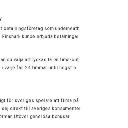
y
 1st betalningsföretag som underneath
 Finshark kunde erbjuda betalningar
 du välja att lyckas ta en time-out,
 i varje fall 24 timmar until högst 6
igt för sveriges spelare att filma på
 sej direkt till sveriges konsumenter
tformar. Utöver generösa bonusar