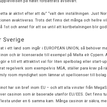
upplevelsen på nätet förbättrats avsevärt.
tta är aktivt efter att du” “valt den inställningen. Just N
ktionen avaktiveras. Trots det finns det många och hellre vi
på 1st och annat för att se until att kortbetalningen blir go
r Sverige
at i ett land som ingår i EUROPEAN UNION, så behöver man 
asinon och är licenserade till exempel på Malta elr Cypern. 
r e till ett attraktivt val för liten spelbolag eller start-
 erat regelverk som exempelvis MGA, ställer para krav på 
mily room myndighet som lämnar ut spellicenser till bolag 
not har sin bref inom EU – och att alla vinster från MegaSl
 över casinon som är baserade utanför EU/EES. Det finns t
 flesta under en 6 samma kam. Många casinon är säkra, me