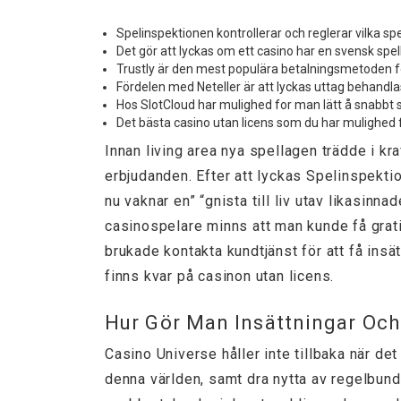
Spelinspektionen kontrollerar och reglerar vilka sp
Det gör att lyckas om ett casino har en svensk spe
Trustly är den mest populära betalningsmetoden fö
Fördelen med Neteller är att lyckas uttag behandla
Hos SlotCloud har mulighed for man lätt å snabbt sä
Det bästa casino utan licens som du har mulighed f
Innan living area nya spellagen trädde i kra
erbjudanden. Efter att lyckas Spelinspekti
nu vaknar en” “gnista till liv utav likasin
casinospelare minns att man kunde få grati
brukade kontakta kundtjänst för att få ins
finns kvar på casinon utan licens.
Hur Gör Man Insättningar Och
Casino Universe håller inte tillbaka när d
denna världen, samt dra nytta av regelbun