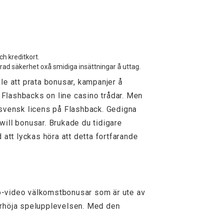
ch kreditkort.
rad säkerhet oxå smidiga insättningar å uttag.
lle att prata bonusar, kampanjer å
i Flashbacks on line casino trådar. Men
n svensk licens på Flashback. Gedigna
ill bonusar. Brukade du tidigare
att lyckas höra att detta fortfarande
dio-video välkomstbonusar som är ute av
örhöja spelupplevelsen. Med den