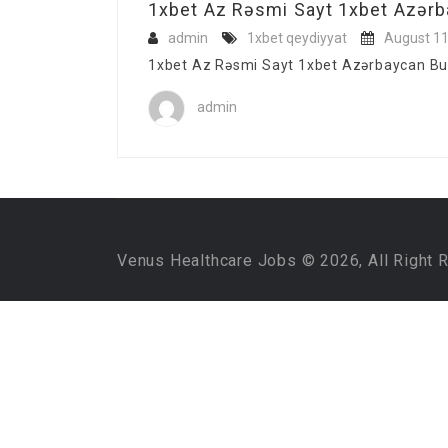
1xbet Az Rəsmi Sayt 1xbet Azərb
admin
1xbet qeydiyyat
August 11
1xbet Az Rəsmi Sayt 1xbet Azərbaycan Buk
admin
Venus Healthcare Jobs © 2026, All Right 