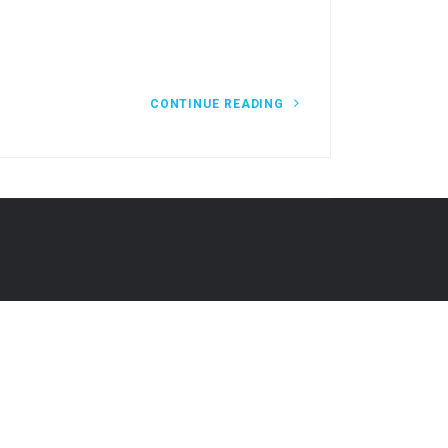
CONTINUE READING