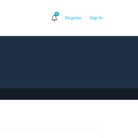
0
Register
Sign In