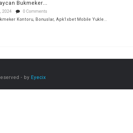
aycan Bukmeker...
, 2024
0 Comments
meker Kontoru, Bonuslar, Apk1xbet Mobile Yukle...
Reserved - by
Eyecix