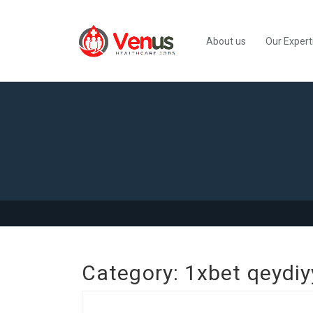
About us
Our Expert
Category:
1xbet qeydiy