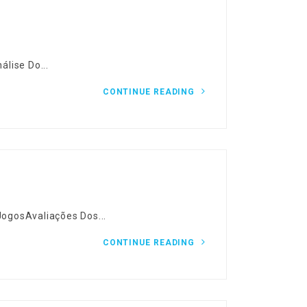
lise Do...
CONTINUE READING
ogosAvaliações Dos...
CONTINUE READING