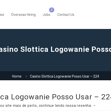
ise
Overseas Hiring
Jobs
Contact Us
asino Slottica Logowanie Poss
Home
Casino Slottica Logowanie Posso Usar – 224
tica Logowanie Posso Usar – 22
o site mais de perto, continue lendo nossa resenha. –