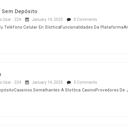
u Sem Depósito
o Usar - 224
January 14, 2025
0 Comments
Teléfono Celular En SlotticaFuncionalidades Da PlataformaAná
m
o Usar - 224
January 14, 2025
0 Comments
pósitoCassinos Semelhantes A Slottica CasinoProvedores De J