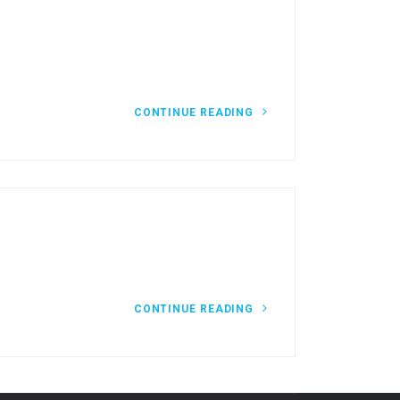
CONTINUE READING
CONTINUE READING