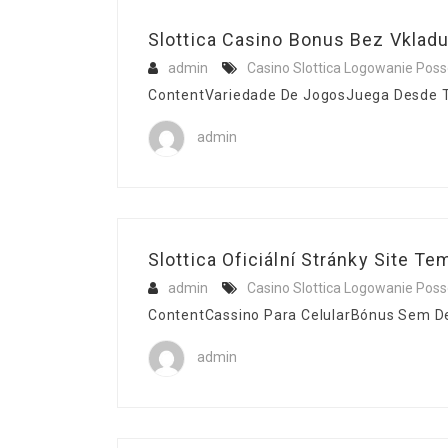
Slottica Casino Bonus Bez Vklad
admin
Casino Slottica Logowanie Poss
ContentVariedade De JogosJuega Desde Tu 
admin
Slottica Oficiální Stránky Site Te
admin
Casino Slottica Logowanie Poss
ContentCassino Para CelularBónus Sem De
admin