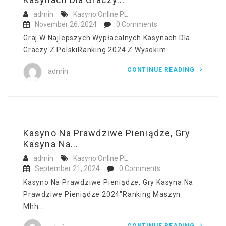
admin
Kasyno Online PL
November 26, 2024
0 Comments
Graj W Najlepszych Wypłacalnych Kasynach Dla
Graczy Z PolskiRanking 2024 Z Wysokim...
CONTINUE READING
admin
Kasyno Na Prawdziwe Pieniądze, Gry
Kasyna Na...
admin
Kasyno Online PL
September 21, 2024
0 Comments
Kasyno Na Prawdziwe Pieniądze, Gry Kasyna Na
Prawdziwe Pieniądze 2024"Ranking Maszyn
Mhh...