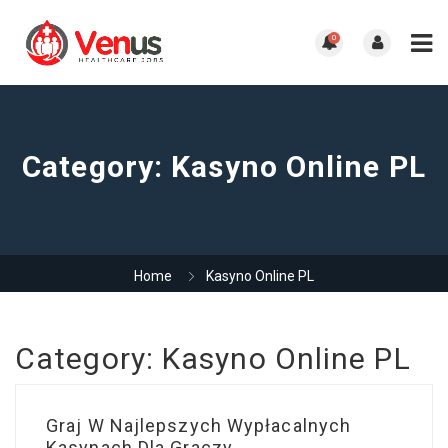
0
Category:
Kasyno Online PL
Home
Kasyno Online PL
Category:
Kasyno Online PL
Graj W Najlepszych Wypłacalnych
Kasynach Dla Graczy...