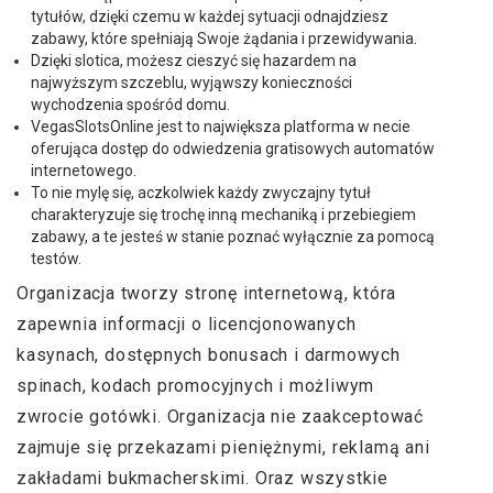
tytułów, dzięki czemu w każdej sytuacji odnajdziesz
zabawy, które spełniają Swoje żądania i przewidywania.
Dzięki slotica, możesz cieszyć się hazardem na
najwyższym szczeblu, wyjąwszy konieczności
wychodzenia spośród domu.
VegasSlotsOnline jest to największa platforma w necie
oferująca dostęp do odwiedzenia gratisowych automatów
internetowego.
To nie mylę się, aczkolwiek każdy zwyczajny tytuł
charakteryzuje się trochę inną mechaniką i przebiegiem
zabawy, a te jesteś w stanie poznać wyłącznie za pomocą
testów.
Organizacja tworzy stronę internetową, która
zapewnia informacji o licencjonowanych
kasynach, dostępnych bonusach i darmowych
spinach, kodach promocyjnych i możliwym
zwrocie gotówki. Organizacja nie zaakceptować
zajmuje się przekazami pieniężnymi, reklamą ani
zakładami bukmacherskimi. Oraz wszystkie