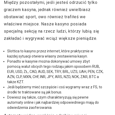
Między pozostałymi, jeśli jesteś odrzucić tylko
graczem kasyna, jednak również uwielbiasz
obstawiać sport, owo również trafiłeś we
właściwe miejsce. Nasze kasyno posiada
specjalną sekcję na rzecz ludzi, którzy lubią się
zakładać i wygrywać wciąż większe pieniądze.
Slottica to kasyno przez internet, które praktycznie w
każdej sytuacji otwiera własny zestawienia kasyn.
Ponadto w kasynie można dokonywać umowy zbyt
pomocą walut obcych tego rodzaju jakim sposobem RUB,
EUR, USD, ZŁ, CAD, AUD, SEK, TRY, BRL, UZS, UAH, PEN, CZK,
AZN, CLP, MXN, CHF, INR, JPY, ARS, NZD, NOK, ZAR, BTC a
także KZT.
Jeśli będziemy mieć szczęście i coś wygramy wraz z FS, to
środki te traktowane są jak bonus.
Dowiesz się także, czym charakteryzują się pewne
automaty online i jak najbardziej odpowiedniego mają do
odwiedzenia zaoferowania.