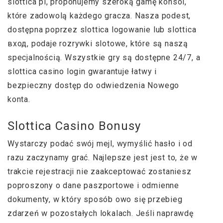
slottica pl, proponujemy szeroką gamę konsol,
które zadowolą każdego gracza. Nasza podest,
dostępna poprzez slottica logowanie lub slottica
вход, podaje rozrywki slotowe, które są naszą
specjalnością. Wszystkie gry są dostępne 24/7, a
slottica casino login gwarantuje łatwy i
bezpieczny dostęp do odwiedzenia Nowego
konta.
Slottica Casino Bonusy
Wystarczy podać swój mejl, wymyślić hasło i od
razu zaczynamy grać. Najlepsze jest jest to, że w
trakcie rejestracji nie zaakceptować zostaniesz
poproszony o dane paszportowe i odmienne
dokumenty, w który sposób owo się przebieg
zdarzeń w pozostałych lokalach. Jeśli naprawdę