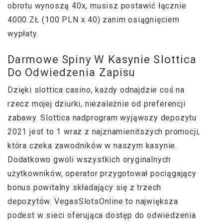
obrotu wynoszą 40x, musisz postawić łącznie
4000 ZŁ (100 PLN x 40) zanim osiągnięciem
wypłaty.
Darmowe Spiny W Kasynie Slottica
Do Odwiedzenia Zapisu
Dzięki slottica casino, każdy odnajdzie coś na
rzecz mojej dziurki, niezależnie od preferencji
zabawy. Slottica nadprogram wyjąwszy depozytu
2021 jest to 1 wraz z najznamienitszych promocji,
która czeka zawodników w naszym kasynie.
Dodatkowo gwoli wszystkich oryginalnych
użytkowników, operator przygotował pociągający
bonus powitalny składający się z trzech
depozytów. VegasSlotsOnline to największa
podest w sieci oferująca dostęp do odwiedzenia