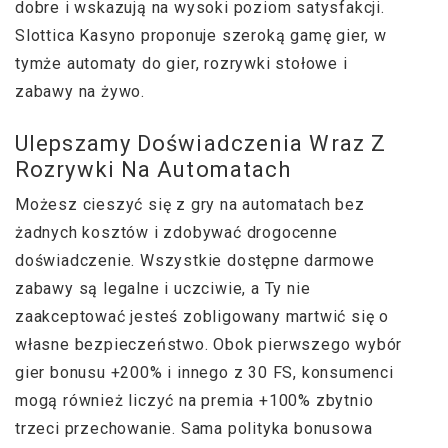
dobre i wskazują na wysoki poziom satysfakcji.
Slottica Kasyno proponuje szeroką gamę gier, w
tymże automaty do gier, rozrywki stołowe i
zabawy na żywo.
Ulepszamy Doświadczenia Wraz Z
Rozrywki Na Automatach
Możesz cieszyć się z gry na automatach bez
żadnych kosztów i zdobywać drogocenne
doświadczenie. Wszystkie dostępne darmowe
zabawy są legalne i uczciwie, a Ty nie
zaakceptować jesteś zobligowany martwić się o
własne bezpieczeństwo. Obok pierwszego wybór
gier bonusu +200% i innego z 30 FS, konsumenci
mogą również liczyć na premia +100% zbytnio
trzeci przechowanie. Sama polityka bonusowa