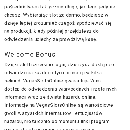
pośrednictwem faktycznie długo, jak tego jedynie
chcesz. Wybierając slot za darmo, będziesz w
dzieje lepiej zrozumieć czegoż spodziewać się
na produkcji, kiedy później przejdziesz do
odwiedzenia uciechy za prawdziwą kasę.
Welcome Bonus
Dzięki slottica casino login, dzierżysz dostęp do
odwiedzenia każdego tych promocji w kilka
sekund. VegasSlotsOnline gwarantuje Wam
dostęp do odwiedzenia wiarygodnych i rzetelnych
informacji wraz ze świata hazardu online.
Informacje na VegasSlotsOnline są wartościowe
gwoli wszystkich internautów i entuzjastów
hazardu, niezależnie od momentu linki program
partnerski ich poziomu doświadczenia w