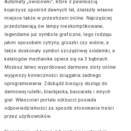
Automaty „owocówki”, które z pewnością
kojarzysz spośród dawnych lat, znalazły własne
miejsce także w przestrzeni online. Najczęściej
przedstawiają ów lampy nieskomplikowane,
legendarne już symbole graficzne, tego rodzaju
jakim sposobem cytryny, gruszki czy wiśnie, a
także doskonały symbol szczęśliwej siódemki, a
katalogów mechanika opiera się na 3 bębnach.
Możesz łatwo wypróbować darmowe sloty online
wyjąwszy konieczności ściągania żadnego
oprogramowania. Zdobądź bieżący dostęp do
darmowej ruletki, blackjacka, baccarata i innych
gier. Własciciel portalu odrzucić posiada
odpowiedzialności za sposób stosowania treści
przez użytkowników.