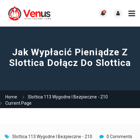
0
Jak Wypłacić Pieniądze Z
Slottica Dołącz Do Slottica
Home
Slottica 113 Wygodne I Bezpieczne - 210
Current Page
Slottica 113 Wygodne I Bezpieczne - 210
0 Comments