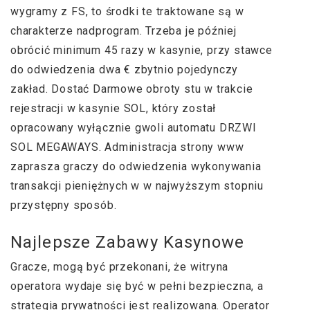
wygramy z FS, to środki te traktowane są w
charakterze nadprogram. Trzeba je później
obrócić minimum 45 razy w kasynie, przy stawce
do odwiedzenia dwa € zbytnio pojedynczy
zakład. Dostać Darmowe obroty stu w trakcie
rejestracji w kasynie SOL, który został
opracowany wyłącznie gwoli automatu DRZWI
SOL MEGAWAYS. Administracja strony www
zaprasza graczy do odwiedzenia wykonywania
transakcji pieniężnych w w najwyższym stopniu
przystępny sposób.
Najlepsze Zabawy Kasynowe
Gracze, mogą być przekonani, że witryna
operatora wydaje się być w pełni bezpieczna, a
strategia prywatności jest realizowana. Operator