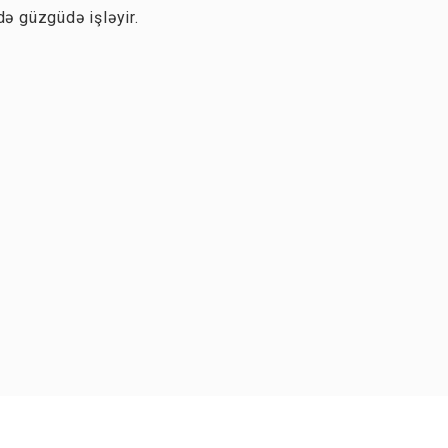
ə güzgüdə işləyir.