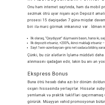
Onu həm internet saytında, həm də mobil pr
sezmək ötrü uyar nişanı açın Depozit əməli
prosesi 15 dəqiqədən 7 günə miqdar davam 
biri ilə mərc görmək imkanınız var . İdman m
İlk olaraq, “Qeydiyyat” düyməsini basın, hansı ki, sa
İlk depoziti etsəniz, +200%, ikinci məbləği etsəni
Sayt 1win-azerbaycan-giris net sadəcə bildiriş xarakte
Çünki, bu cür alətlərin İşləmə müddəti daha 
alınmasını qadağan edir, lakin bu anı ən yo
Ekspress Bonus
Buna ötrü hesab daha azı bir dönüm dolduru
oxşarı hissəsində yerləşirlər. Hissələr suby
yemləmək və praktik təklifləri qaçırmamaq
görürük. Müəyyən vahid promosyonun bütün şə