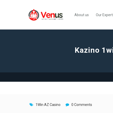
About us
Our Expert
Kazino 1w
1Win AZ Casino
0 Comments