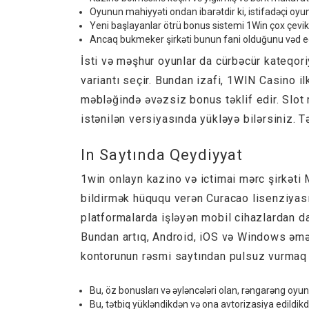
Oyunun mahiyyəti ondan ibarətdir ki, istifadəçi oyu
Yeni başlayanlar ötrü bonus sistemi 1Win çox çevikd
Ancaq bukmeker şirkəti bunun fani olduğunu vəd ed
İsti və məşhur oyunlar da cürbəcür kateqor
variantı seçir. Bundan izafi, 1WIN Casino 
məbləğində əvəzsiz bonus təklif edir. Slot 
istənilən versiyasında yükləyə bilərsiniz. T
In Saytında Qeydiyyat
1win onlayn kazino və ictimai mərc şirkəti 
bildirmək hüququ verən Curacao lisenziyası
platformalarda işləyən mobil cihazlardan d
Bundan artıq, Android, iOS və Windows əmə
kontorunun rəsmi saytından pulsuz vurmaq 
Bu, öz bonusları və əyləncələri olan, rəngarəng oyun
Bu, tətbiq yükləndikdən və ona avtorizasiya edildikd