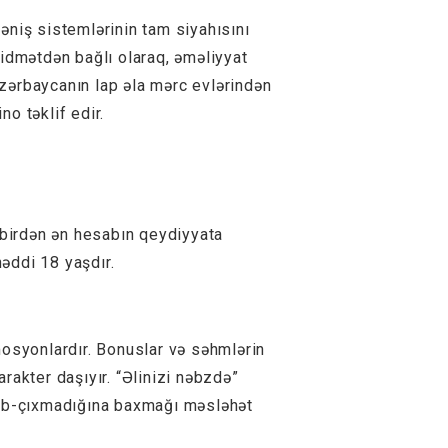
əniş sistemlərinin tam siyahısını
idmətdən bağlı olaraq, əməliyyat
zərbaycanın lap əla mərc evlərindən
no təklif edir.
ə birdən ən hesabın qeydiyyata
həddi 18 yaşdır.
mosyonlardır. Bonuslar və səhmlərin
arakter daşıyır. “Əlinizi nəbzdə”
xıb-çıxmadığına baxmağı məsləhət