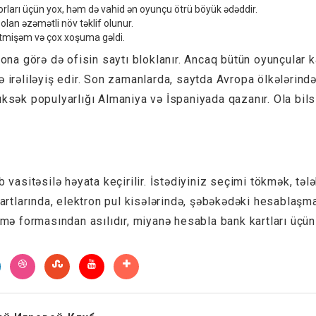
ları üçün yox, həm də vahid ən oyunçu ötrü böyük ədəddir.
lan əzəmətli növ təklif olunur.
tmişəm və çox xoşuma gəldi.
ona görə də ofisin saytı bloklanır. Ancaq bütün oyunçular 
də irəliləyiş edir. Son zamanlarda, saytda Avropa ölkələrin
ək populyarlığı Almaniya və İspaniyada qazanır. Ola bilsin
vasitəsilə həyata keçirilir. İstədiyiniz seçimi tökmək, tə
artlarında, elektron pul kisələrində, şəbəkədəki hesablaşm
mə formasından asılıdır, miyanə hesabla bank kartları üçü