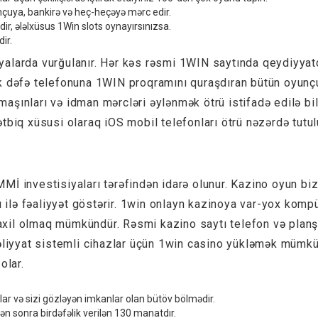
nçuya, bankirə və heç-heçəyə mərc edir.
ir, ələlxüsus 1Win slots oynayırsınızsa.
ir.
iyalarda vurğulanır. Hər kəs rəsmi 1WIN saytında qeydiyya
ilk dəfə telefonuna 1WIN proqramını quraşdıran bütün oyun
maşınları və idman mərcləri əylənmək ötrü istifadə edilə b
ətbiq xüsusi olaraq iOS mobil telefonları ötrü nəzərdə tutul
MMİ investisiyaları tərəfindən idarə olunur. Kazino oyun b
 ilə fəaliyyət göstərir. 1win onlayn kazinoya var-yox kom
axil olmaq mümkündür. Rəsmi kazino saytı telefon və planşe
liyyat sistemli cihazlar üçün 1win casino yükləmək mümkü
olar.
lar və sizi gözləyən imkanlar olan bütöv bölmədir.
ən sonra birdəfəlik verilən 130 manatdır.