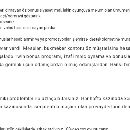
lifləri olmayan öz bonus siyasəti mal, lakin oyunçuya məlum olan ümumən
 poçt/nömrəni göstəririk.
lərsiniz.
nin vahid hissəsi olmayan puldur.
onuslar hesablanmır və ya promosyonlar işləmirsə, dəstək xidmətinə mürac
qərar verdi. Məsələn, bukmeker kontoru öz müştərisinə hes
qalədə 1win bonus proqramı, izafi mərc oynama və bonuslar
ldə görmək üçün ödənişlərdən olmuş ödənişlərdən. Hansı bi
xniki problemlər ilə üzləşə bilərsiniz. Hər həftə kazinoda xə
 1Win kazinosunda, seqmentdə məşhur olan provayderlərin d
r üçün çəkilişlərdə iştirak etdiyiniz 100-dən çox oyunu tapın.