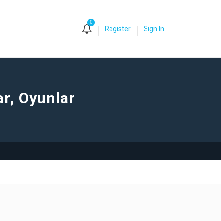
0
Register
Sign In
r, Oyunlar