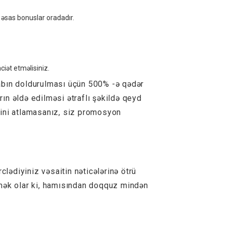
 əsas bonuslar oradadır.
iət etməlisiniz.
abın doldurulması üçün 500% -ə qədər
ın əldə edilməsi ətraflı şəkildə qeyd
rini atlamasanız, siz promosyon
rclədiyiniz vəsaitin nəticələrinə ötrü
emək olar ki, hamısından doqquz mindən