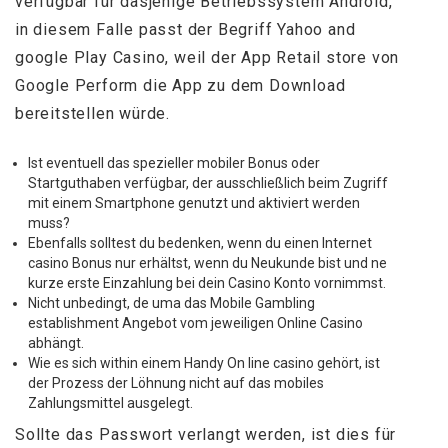
verfügbar für dasjenige Betriebssystem Android,
in diesem Falle passt der Begriff Yahoo and
google Play Casino, weil der App Retail store von
Google Perform die App zu dem Download
bereitstellen würde.
Ist eventuell das spezieller mobiler Bonus oder
Startguthaben verfügbar, der ausschließlich beim Zugriff
mit einem Smartphone genutzt und aktiviert werden
muss?
Ebenfalls solltest du bedenken, wenn du einen Internet
casino Bonus nur erhältst, wenn du Neukunde bist und ne
kurze erste Einzahlung bei dein Casino Konto vornimmst.
Nicht unbedingt, de uma das Mobile Gambling
establishment Angebot vom jeweiligen Online Casino
abhängt.
Wie es sich within einem Handy On line casino gehört, ist
der Prozess der Löhnung nicht auf das mobiles
Zahlungsmittel ausgelegt.
Sollte das Passwort verlangt werden, ist dies für