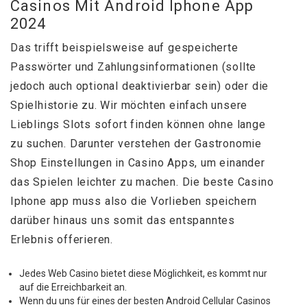
Casinos Mit Android Iphone App
2024
Das trifft beispielsweise auf gespeicherte
Passwörter und Zahlungsinformationen (sollte
jedoch auch optional deaktivierbar sein) oder die
Spielhistorie zu. Wir möchten einfach unsere
Lieblings Slots sofort finden können ohne lange
zu suchen. Darunter verstehen der Gastronomie
Shop Einstellungen in Casino Apps, um einander
das Spielen leichter zu machen. Die beste Casino
Iphone app muss also die Vorlieben speichern
darüber hinaus uns somit das entspanntes
Erlebnis offerieren.
Jedes Web Casino bietet diese Möglichkeit, es kommt nur
auf die Erreichbarkeit an.
Wenn du uns für eines der besten Android Cellular Casinos