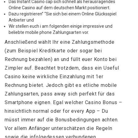
Das Instant Casino cap sich schnell als herausragendes
Online Casino auf dem deutschen Markt positioniert.
Dazu registrieren” “Sie sich bei einem Online Glücksspiel
Anbieter und
Wir stellen euch i am folgenden einige impressive und
beliebte mobile phone Zahlungsarten vor.
Anschließend wählt Ihr eine Zahlungsmethode
(zum Beispiel Kreditkarte oder sogar bei
Rechnung bezahlen) an und füllt euer Konto bei
Zimpler auf. Beachtet trotzdem, dass ein Useful
Casino keine wirkliche Einzahlung mit 1er
Rechnung bietet. Jedoch gibt es etliche mobile
Zahlungsarten, pass away sich perfekt für das
Smartphone eignen. Egal welcher Casino Bonus –
hinsichtlich normal oder for every App – Du
müsst immer auf die Bonusbedingungen achten.
Vor allem Anfänger unterschätzen die Regeln
sowie die infolgedessen verbundenen