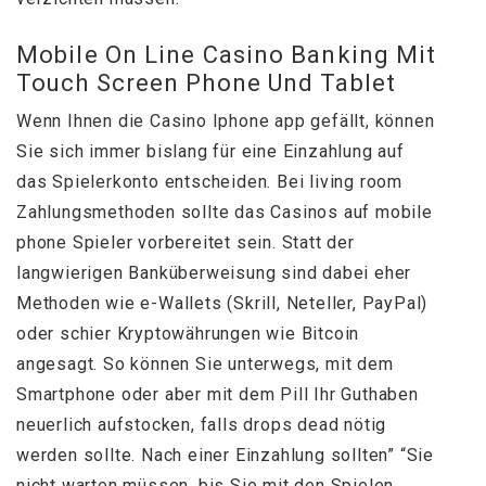
Mobile On Line Casino Banking Mit
Touch Screen Phone Und Tablet
Wenn Ihnen die Casino Iphone app gefällt, können
Sie sich immer bislang für eine Einzahlung auf
das Spielerkonto entscheiden. Bei living room
Zahlungsmethoden sollte das Casinos auf mobile
phone Spieler vorbereitet sein. Statt der
langwierigen Banküberweisung sind dabei eher
Methoden wie e-Wallets (Skrill, Neteller, PayPal)
oder schier Kryptowährungen wie Bitcoin
angesagt. So können Sie unterwegs, mit dem
Smartphone oder aber mit dem Pill Ihr Guthaben
neuerlich aufstocken, falls drops dead nötig
werden sollte. Nach einer Einzahlung sollten” “Sie
nicht warten müssen, bis Sie mit den Spielen