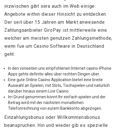
inzwischen gibt sera auch im Web einige
Angebote within dieser Hinsicht zu entdecken.
Der seit über 15 Jahren am Markt anwesende
Zahlungsanbieter GiroPay ist mittlerweile eine
welcher am meisten genutzen Zahlungsmethode,
wenn fue um Casino Software in Deutschland
geht.
In den vonseiten uns empfohlenen Internet casino iPhone
Apps gehts definitiv alles über rechten Dingen über.
Eine gute Online Casino Application bietet eine breite
Auswahl an Spielen, mit Slots, Tischspielen und natürlich
darüber hinaus einem Live Casino.
Im Grund genommen könnt Ihr einfach spielen und der
Betrag wird mit der nächsten monatlichen
Telefonrechnung von eurem Bankkonto abgezogen.
Einzahlungsbonus oder Willkommensbonus
beanspruchen. Hin und wieder gib es spezielle