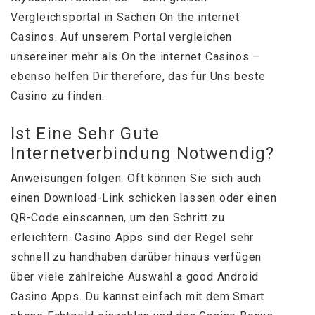
Vergleichsportal in Sachen On the internet
Casinos. Auf unserem Portal vergleichen
unsereiner mehr als On the internet Casinos –
ebenso helfen Dir therefore, das für Uns beste
Casino zu finden.
Ist Eine Sehr Gute
Internetverbindung Notwendig?
Anweisungen folgen. Oft können Sie sich auch
einen Download-Link schicken lassen oder einen
QR-Code einscannen, um den Schritt zu
erleichtern. Casino Apps sind der Regel sehr
schnell zu handhaben darüber hinaus verfügen
über viele zahlreiche Auswahl a good Android
Casino Apps. Du kannst einfach mit dem Smart