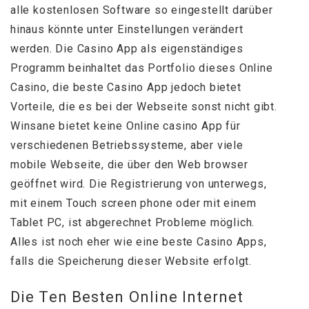
alle kostenlosen Software so eingestellt darüber
hinaus könnte unter Einstellungen verändert
werden. Die Casino App als eigenständiges
Programm beinhaltet das Portfolio dieses Online
Casino, die beste Casino App jedoch bietet
Vorteile, die es bei der Webseite sonst nicht gibt.
Winsane bietet keine Online casino App für
verschiedenen Betriebssysteme, aber viele
mobile Webseite, die über den Web browser
geöffnet wird. Die Registrierung von unterwegs,
mit einem Touch screen phone oder mit einem
Tablet PC, ist abgerechnet Probleme möglich.
Alles ist noch eher wie eine beste Casino Apps,
falls die Speicherung dieser Website erfolgt.
Die Ten Besten Online Internet