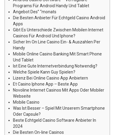
Programs Für Android Handy Und Tablet
Angebot Des” “monats
Die Besten Anbieter Für Echtgeld Casino Android
Apps
Gibt Es Unterschiede Zwischen Mobilen Internet
Casinos Für Android Und Iphone?
Sicher Im On Line Casino Ein- & Auszahlen Per
Handy
Mobile Online Casino Banking Mit Smart Phone
Und Tablet
Ist Eine Gute Internetverbindung Notwendig?
Welche Spiele Kann Guy Spielen?
Lizenz Bei Online Casino App Anbietern
Et Casino Iphone App – Beste App
Novoline Internet Casinos Mit Apps Oder Mobiler
Webseite
Mobile Casino
Was Ist Besser – Spiel Mit Unserem Smartphone
Oder Capsule?
Beste Echtgeld Casino Software Anbieter In
2024
Die Besten On-line Casinos