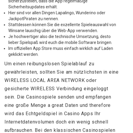
sicherzustellen, dass die App regelmäßige
Sicherheitsupdates erhält.
Hier sind vor allen Dingen Lapalingo, Wunderino oder
JackpotPiraten zu nennen.
Stattdessen können Sie die exzellente Spieleauswahl von
Winsane lauschig über die Web-App verwenden.
Je hochwertiger also die technische Umsetzung, desto
lieber Spielspaß wird euch die mobile Software bringen.
Im offiziellen App Store muss einfach wirklich auf Laden
geklickt werden.
Um einen reibungslosen Spielablauf zu
gewährleisten, sollten Sie am nützlichsten in eine
WIRELESS LOCAL AREA NETWORK oder
gesicherte WIRELESS Verbindung eingeloggt
sein. Die Casinospiele senden und empfangen
eine große Menge a great Daten und therefore
wird das Echtgeldspiel in Casino Apps Ihr
Internetdatenvolumen doch ein wenig schnell
aufbrauchen. Bei den klassischen Casinospielen