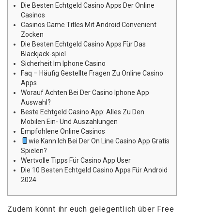
Die Besten Echtgeld Casino Apps Der Online
Casinos
Casinos Game Titles Mit Android Convenient
Zocken
Die Besten Echtgeld Casino Apps Für Das
Blackjack-spiel
Sicherheit Im Iphone Casino
Faq – Häufig Gestellte Fragen Zu Online Casino
Apps
Worauf Achten Bei Der Casino Iphone App
Auswahl?
Beste Echtgeld Casino App: Alles Zu Den
Mobilen Ein- Und Auszahlungen
Empfohlene Online Casinos
wie Kann Ich Bei Der On Line Casino App Gratis
Spielen?
Wertvolle Tipps Für Casino App User
Die 10 Besten Echtgeld Casino Apps Für Android
2024
Zudem könnt ihr euch gelegentlich über Free