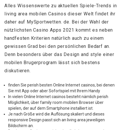
Alles Wissenswerte zu aktuellen Spiele-Trends in
living area mobilen Casinos dieser Welt findet ihr
daher auf MySportwetten. de. Bei der Wahl der
nützlichsten Casino Apps 2021 kommt es neben
handfesten Kriterien natürlich auch zu einem
gewissen Grad bei den persönlichen Bedarf an.
Denn besonders über das Design and style einer
mobilen Brugerprogram lässt sich bestens
diskutieren.
finden Sie perish besten Online Internet casinos, bei denen
Sie mit App oder aber Sofortspiel mit Ihrem Handy
In vielen Online Internet casinos besteht nämlich perish
Möglichkeit, über family room mobilen Browser über
spielen, der auf dem Smartphone installiert ist.
Je nach Größe wird die Auflösung skaliert und dieses
responsive Design passt sich an living area jeweiligen
Bildschirm an.