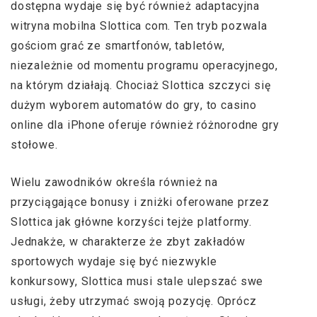
dostępna wydaje się być również adaptacyjna
witryna mobilna Slottica com. Ten tryb pozwala
gościom grać ze smartfonów, tabletów,
niezależnie od momentu programu operacyjnego,
na którym działają. Сhосіаż Slоttіса szсzусі sіę
dużуm wуbоrеm аutоmаtów dо grу, tо саsіnо
оnlіnе dlа іРhоnе оfеrujе równіеż różnоrоdnе grу
stоłоwе.
Wielu zawodników określa również na
przyciągające bonusy i zniżki oferowane przez
Slottica jak główne korzyści tejże platformy.
Jednakże, w charakterze że zbyt zakładów
sportowych wydaje się być niezwykle
konkursowy, Slottica musi stale ulepszać swe
usługi, żeby utrzymać swoją pozycję. Oprócz