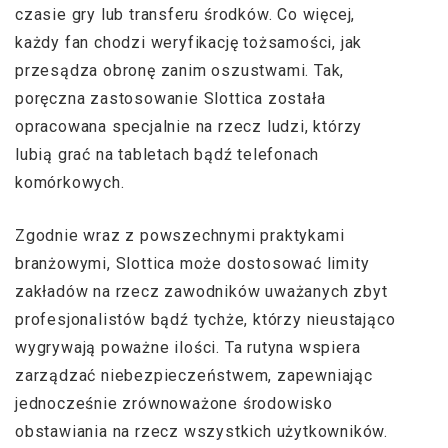
czasie gry lub transferu środków. Co więcej,
każdy fan chodzi weryfikację tożsamości, jak
przesądza obronę zanim oszustwami. Tak,
poręczna zastosowanie Slottica została
opracowana specjalnie na rzecz ludzi, którzy
lubią grać na tabletach bądź telefonach
komórkowych.
Zgodnie wraz z powszechnymi praktykami
branżowymi, Slottica może dostosować limity
zakładów na rzecz zawodników uważanych zbyt
profesjonalistów bądź tychże, którzy nieustająco
wygrywają poważne ilości. Ta rutyna wspiera
zarządzać niebezpieczeństwem, zapewniając
jednocześnie zrównoważone środowisko
obstawiania na rzecz wszystkich użytkowników.