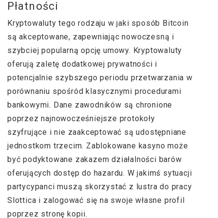
Płatności
Kryptowaluty tego rodzaju w jaki sposób Bitcoin
są akceptowane, zapewniając nowoczesną i
szybciej popularną opcję umowy. Kryptowaluty
oferują zaletę dodatkowej prywatności i
potencjalnie szybszego periodu przetwarzania w
porównaniu spośród klasycznymi procedurami
bankowymi. Dane zawodników są chronione
poprzez najnowocześniejsze protokoły
szyfrujące i nie zaakceptować są udostępniane
jednostkom trzecim. Zablokowane kasyno może
być podyktowane zakazem działalności barów
oferujących dostęp do hazardu. W jakimś sytuacji
partycypanci muszą skorzystać z lustra do pracy
Slottica i zalogować się na swoje własne profil
poprzez stronę kopii.