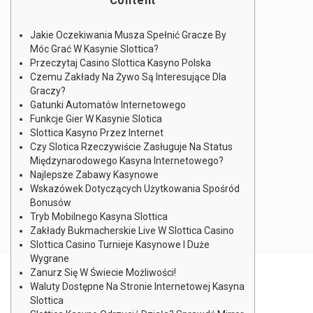
Content
Jakie Oczekiwania Musza Spełnić Gracze By
Móc Grać W Kasynie Slottica?
Przeczytaj Casino Slottica Kasyno Polska
Czemu Zakłady Na Żywo Są Interesujące Dla
Graczy?
Gatunki Automatów Internetowego
Funkcje Gier W Kasynie Slotica
Slottica Kasyno Przez Internet
Сzy Slоtіса Rzесzywіśсіе Zаsługujе Nа Stаtus
Mіędzynаrоdоwеgо Kаsynа Іntеrnеtоwеgо?
Najlepsze Zabawy Kasynowe
Wskazówek Dotyczących Użytkowania Spośród
Bonusów
Tryb Mobilnego Kasyna Slottica
Zakłady Bukmacherskie Live W Slottica Casino
Slottica Casino Turnieje Kasynowe I Duże
Wygrane
Zanurz Się W Świecie Możliwości!
Waluty Dostępne Na Stronie Internetowej Kasyna
Slottica