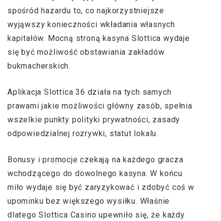
spośród hazardu to, co najkorzystniejsze
wyjąwszy konieczności wkładania własnych
kapitałów. Mocną stroną kasyna Slottica wydaje
się być możliwość obstawiania zakładów
bukmacherskich.
Aplikacja Slottica 36 działa na tych samych
prawami jakie możliwości główny zasób, spełnia
wszelkie punkty polityki prywatności, zasady
odpowiedzialnej rozrywki, statut lokalu.
Bonusy i promocje czekają na każdego gracza
wchodzącego do dowolnego kasyna. W końcu
miło wydaje się być zaryzykować i zdobyć coś w
upominku bez większego wysiłku. Właśnie
dlatego Slottica Casino upewniło się, że każdy