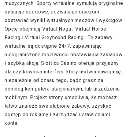
muzycznych. Sporty wirtualne symulują oryginalne
sytuacje sportowe, pozwalając graczom
obstawiać wyniki wirtualnych meczów i wyścigów.
Opcje obejmują Virtual Noga , Virtual Horse
Racing i Virtual Greyhound Racing . Te zabawy
wirtualne są dostępne 24/7, zapewniając
nieograniczone możliwości obstawiania zakładów
i szybką akcję. Slottica Casino oferuje przyjazny
dla użytkownika interfejs, który ułatwia nawigację,
niezależnie od czasu tego, bądź grasz za
pomocą komputera stacjonarnym, lub urządzeniu
mobilnym. Projekt strony umożliwia, że możesz
łatwo znaleźć swe ulubione zabawy, uzyskać
dostęp do reklamy i zarządzać ustawieniami
konta.