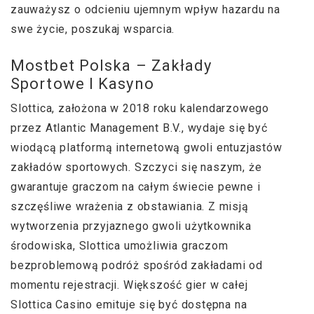
zauważysz o odcieniu ujemnym wpływ hazardu na
swe życie, poszukaj wsparcia.
Mostbet Polska – Zakłady
Sportowe I Kasyno
Slottica, założona w 2018 roku kalendarzowego
przez Atlantic Management B.V., wydaje się być
wiodącą platformą internetową gwoli entuzjastów
zakładów sportowych. Szczyci się naszym, że
gwarantuje graczom na całym świecie pewne i
szczęśliwe wrażenia z obstawiania. Z misją
wytworzenia przyjaznego gwoli użytkownika
środowiska, Slottica umożliwia graczom
bezproblemową podróż spośród zakładami od
momentu rejestracji. Większość gier w całej
Slottica Casino emituje się być dostępna na