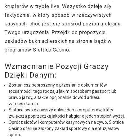
krupierów w trybie live. Wszystko dzieje się
faktycznie, w który sposób w rzeczywistych
kasynach, choć jest się spośród poziomu ekranu
Twego urządzenia. Przejdź do propozycje
zakładów bukmacherskich na stronie bądź w
programów Slottica Casino.
Wzmacnianie Pozycji Graczy
Dzięki Danym:
Zostaniesz poproszony o przesłanie dokumentów
tożsamości, tego rodzaju jakim sposobem paszport lub
prawo jazdy, a także opcjonalnie dowód adresu
zamieszkamia.
Slottica owo dzisiejszy online dem komputerów, który
zwiększa poprzeczkę jakości habgier o jeden stopień wyżej.
Oprócz slotów i komputerów kasynowych na żywo, Slottica
Casino oferuje złożony zakład sportowy dla entuzjastów
sportu.