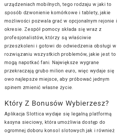
urządzeniach mobilnych, tego rodzaju w jaki to
sposób dzwonienie komórkowe i tablety, jakie
możliwości pozwala grać w opcjonalnym rejonie i
okresie. Zespół pomocy składa się wraz z
profesjonalistów, którzy są właściwie
przeszkoleni i gotowi do odwiedzenia obsługi w
rozwiązaniu wszystkich problemów, jakie jest to
mogą napotkać fani. Największe wygrane
przekraczają grubo milion euro, więc wydaje się
owo najlepsze miejsce, aby próbować jednym
spinem zmienić własne życie.
Który Z Bonusów Wybierzesz?
Aplikacja Slottica wydaje się legalną platformą
kasyna sieciowy, która umożliwia dostęp do
ogromnej doboru konsol slotowych jak i również