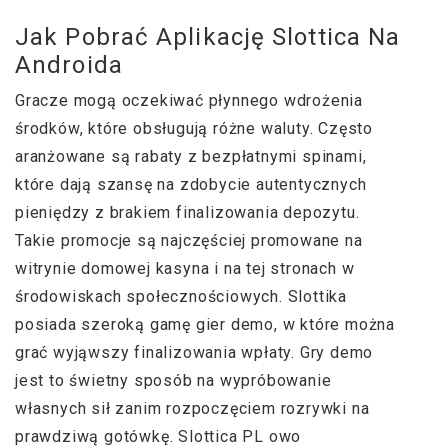
Jak Pobrać Aplikację Slottica Na
Androida
Gracze mogą oczekiwać płynnego wdrożenia
środków, które obsługują różne waluty. Często
aranżowane są rabaty z bezpłatnymi spinami,
które dają szansę na zdobycie autentycznych
pieniędzy z brakiem finalizowania depozytu.
Takie promocje są najczęściej promowane na
witrynie domowej kasyna i na tej stronach w
środowiskach społecznościowych. Slottika
posiada szeroką gamę gier demo, w które można
grać wyjąwszy finalizowania wpłaty. Gry demo
jest to świetny sposób na wypróbowanie
własnych sił zanim rozpoczęciem rozrywki na
prawdziwą gotówkę. Slottica PL owo