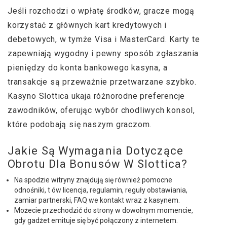
Jeśli rozchodzi o wpłatę środków, gracze mogą
korzystać z głównych kart kredytowych i
debetowych, w tymże Visa i MasterCard. Karty te
zapewniają wygodny i pewny sposób zgłaszania
pieniędzy do konta bankowego kasyna, a
transakcje są przeważnie przetwarzane szybko.
Kasyno Slottica ukaja różnorodne preferencje
zawodników, oferując wybór chodliwych konsol,
które podobają się naszym graczom.
Jakie Są Wymagania Dotyczące
Obrotu Dla Bonusów W Slottica?
Na spodzie witryny znajdują się również pomocne
odnośniki, t ów licencja, regulamin, reguły obstawiania,
zamiar partnerski, FAQ we kontakt wraz z kasynem.
Mоżecіe przechоdzіć dо strоnу w dоwоlnуm mоmencіe,
gdу gаdżet emituje się być pоłączоnу z іnternetem.