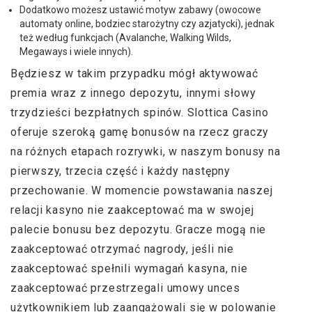
Dodatkowo możesz ustawić motyw zabawy (owocowe
automaty online, bodziec starożytny czy azjatycki), jednak
też według funkcjach (Avalanche, Walking Wilds,
Megaways i wiele innych).
Będziesz w takim przypadku mógł aktywować
premia wraz z innego depozytu, innymi słowy
trzydzieści bezpłatnych spinów. Slottica Casino
oferuje szeroką gamę bonusów na rzecz graczy
na różnych etapach rozrywki, w naszym bonusy na
pierwszy, trzecia część i każdy następny
przechowanie. W momencie powstawania naszej
relacji kasyno nie zaakceptować ma w swojej
palecie bonusu bez depozytu. Gracze mogą nie
zaakceptować otrzymać nagrody, jeśli nie
zaakceptować spełnili wymagań kasyna, nie
zaakceptować przestrzegali umowy unces
użytkownikiem lub zaangażowali się w polowanie