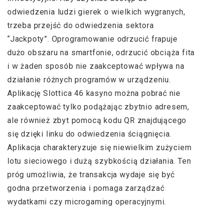
odwiedzenia ludzi gierek o wielkich wygranych,
trzeba przejść do odwiedzenia sektora
“Jackpoty”. Oprogramowanie odrzucić frapuje
dużo obszaru na smartfonie, odrzucić obciąża fita
i w żaden sposób nie zaakceptować wpływa na
działanie różnych programów w urządzeniu.
Aplikację Slottica 46 kasyno można pobrać nie
zaakceptować tylko podążając zbytnio adresem,
ale również zbyt pomocą kodu QR znajdującego
się dzięki linku do odwiedzenia ściągnięcia.
Aplikacja charakteryzuje się niewielkim zużyciem
lotu sieciowego i dużą szybkością działania. Ten
próg umożliwia, że transakcja wydaje się być
godna przetworzenia i pomaga zarządzać
wydatkami czy microgaming operacyjnymi.