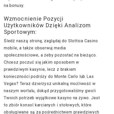
na bonusy.
Wzmocnienie Pozycji
Użytkowników Dzięki Analizom
Sportowym:
Śledź naszą stronę, zaglądaj do Slottica Casino
mobile, a także obserwuj media
społecznościowe, a żeby pozostać na bieżąco.
Chcesz poczuć się jakim sposobem w
prawdziwym kasynie, lecz z brakiem
konieczności podróży do Monte Carlo lub Las
Vegas? Teraz dzierżysz unikalną możliwość w
naszym wortalu, dokąd przygotowaliśmy gwoli
Twoich potrzeb wyjątkowe kasyno na żywo. Jest
to zbiór konsol karcianych i stołowych, które
obsługiwane są za pośrednictwem prawdziwych