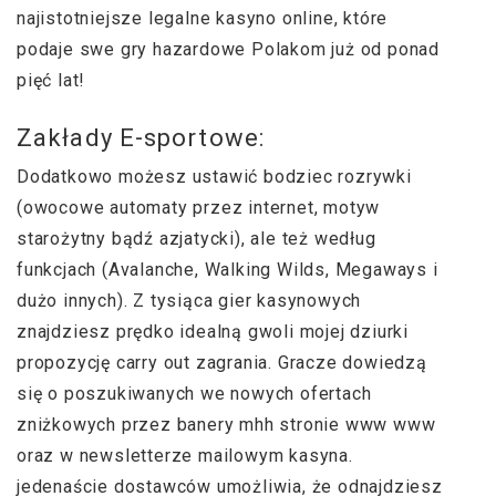
najistotniejsze legalne kasyno online, które
podaje swe gry hazardowe Polakom już od ponad
pięć lat!
Zakłady E-sportowe:
Dodatkowo możesz ustawić bodziec rozrywki
(owocowe automaty przez internet, motyw
starożytny bądź azjatycki), ale też według
funkcjach (Avalanche, Walking Wilds, Megaways i
dużo innych). Z tysiąca gier kasynowych
znajdziesz prędko idealną gwoli mojej dziurki
propozycję carry out zagrania. Gracze dowiedzą
się o poszukiwanych we nowych ofertach
zniżkowych przez banery mhh stronie www www
oraz w newsletterze mailowym kasyna.
jedenaście dostawców umożliwia, że odnajdziesz