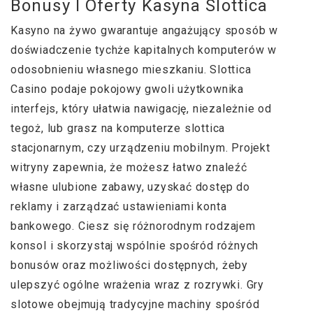
Bonusy I Oferty Kasyna Slottica
Kasyno na żywo gwarantuje angażujący sposób w
doświadczenie tychże kapitalnych komputerów w
odosobnieniu własnego mieszkaniu. Slottica
Casino podaje pokojowy gwoli użytkownika
interfejs, który ułatwia nawigację, niezależnie od
tegoż, lub grasz na komputerze slottica
stacjonarnym, czy urządzeniu mobilnym. Projekt
witryny zapewnia, że możesz łatwo znaleźć
własne ulubione zabawy, uzyskać dostęp do
reklamy i zarządzać ustawieniami konta
bankowego. Ciesz się różnorodnym rodzajem
konsol i skorzystaj wspólnie spośród różnych
bonusów oraz możliwości dostępnych, żeby
ulepszyć ogólne wrażenia wraz z rozrywki. Gry
slotowe obejmują tradycyjne machiny spośród