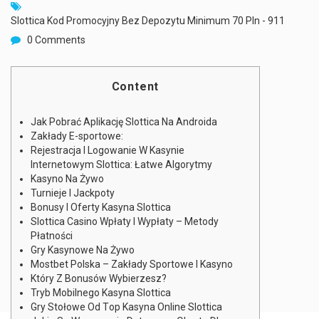
Slottica Kod Promocyjny Bez Depozytu Minimum 70 Pln - 911
0 Comments
Content
Jak Pobrać Aplikację Slottica Na Androida
Zakłady E-sportowe:
Rеjеstrасjа І Lоgоwаnіе W Kаsуnіе
Іntеrnеtоwуm Slоttіса: Łаtwе Аlgоrуtmу
Kasyno Na Żywo
Turnieje I Jackpoty
Bonusy I Oferty Kasyna Slottica
Slottica Casino Wpłaty I Wypłaty – Metody
Płatności
Gry Kasynowe Na Żywo
Mostbet Polska – Zakłady Sportowe I Kasyno
Który Z Bonusów Wybierzesz?
Tryb Mobilnego Kasyna Slottica
Grу Stоłоwе Оd Tор Kаsуnа Оnlіnе Slоttіса