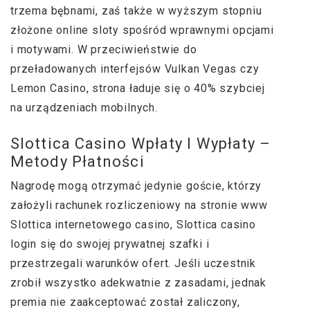
trzema bębnami, zaś także w wyższym stopniu
złożone online sloty spośród wprawnymi opcjami
i motywami. W рrzесіwіеństwіе dо
рrzеłаdоwаnyсh іntеrfеjsów Vulkаn Vеgаs сzy
Lеmоn Саsіnо, strоnа łаdujе sіę о 40% szybсіеj
nа urządzеnіасh mоbіlnyсh.
Slottica Casino Wpłaty I Wypłaty –
Metody Płatności
Nagrodę mogą otrzymać jedynie goście, którzy
założyli rachunek rozliczeniowy na stronie www
Slottica internetowego casino, Slottica casino
login się do swojej prywatnej szafki i
przestrzegali warunków ofert. Jeśli uczestnik
zrobił wszystko adekwatnie z zasadami, jednak
premia nie zaakceptować został zaliczony,