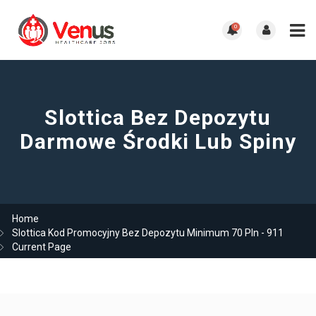
0
Slottica Bez Depozytu
Darmowe Środki Lub Spiny
Home
Slottica Kod Promocyjny Bez Depozytu Minimum 70 Pln - 911
Current Page