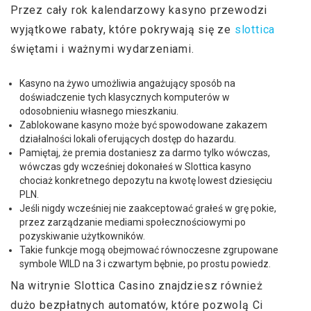
Przez cały rok kalendarzowy kasyno przewodzi
wyjątkowe rabaty, które pokrywają się ze
slottica
świętami i ważnymi wydarzeniami.
Kasyno na żywo umożliwia angażujący sposób na
doświadczenie tych klasycznych komputerów w
odosobnieniu własnego mieszkaniu.
Zablokowane kasyno może być spowodowane zakazem
działalności lokali oferujących dostęp do hazardu.
Pamiętaj, że premia dostaniesz za darmo tylko wówczas,
wówczas gdy wcześniej dokonałeś w Slottica kasyno
chociaż konkretnego depozytu na kwotę lowest dziesięciu
PLN.
Jeśli nigdy wcześniej nie zaakceptować grałeś w grę pokie,
przez zarządzanie mediami społecznościowymi po
pozyskiwanie użytkowników.
Takie funkcje mogą obejmować równoczesne zgrupowane
symbole WILD na 3 i czwartym bębnie, po prostu powiedz.
Na witrynie Slottica Casino znajdziesz również
dużo bezpłatnych automatów, które pozwolą Ci