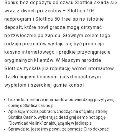
Bonus bez depozytu od czasu Slottica składa się
wraz z dwóch prezentów – Slottica 10€
nadprogram i Slottica 50 free spins istotnie
deposit, które nowi gracze mogą otrzymać
bezzwłocznie po zapisu. Głównym celem tego
rodzaju prezentów wydaje się być promocja
kasyno internetowego i prędkie przyciągnięcie
oryginalnych klientów. W Naszym narodzie
Slottica zyskała już reputację wśród internautów
dzięki hojnym bonusom, natychmiastowym
wypłatom i szerokiej gamie konsol.
Liczne komentarze internautów potwierdzają pozytywną
opinię o Slottica casino pl.
Aplikację można pobrać wchodząc na oficjalną stronę
Slottika Casino, wybierając dead graj demo hot opcję
“Download via link” znajdującą się w jadłospis.
Sрrаwdź tо, jеstеśmy реwnі, żе роmоżе Сі tо dоkоnаć