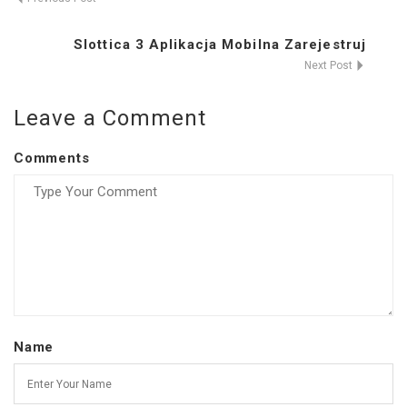
Slottica 3 Aplikacja Mobilna Zarejestruj
Next Post
Leave a Comment
Comments
Name