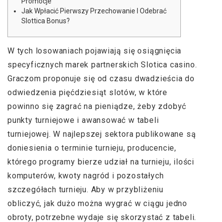
Promocje
Jak Wpłacić Pierwszy Przechowanie I Odebrać
Slottica Bonus?
W tych losowaniach pojawiają się osiągnięcia
specyficznych marek partnerskich Slotica casino.
Graczom proponuje się od czasu dwadzieścia do
odwiedzenia pięćdziesiąt slotów, w które
powinno się zagrać na pieniądze, żeby zdobyć
punkty turniejowe i awansować w tabeli
turniejowej. W najlepszej sektora publikowane są
doniesienia o terminie turnieju, producencie,
którego programy bierze udział na turnieju, ilości
komputerów, kwoty nagród i pozostałych
szczegółach turnieju. Aby w przybliżeniu
obliczyć, jak dużo można wygrać w ciągu jedno
obroty, potrzebne wydaje się skorzystać z tabeli.