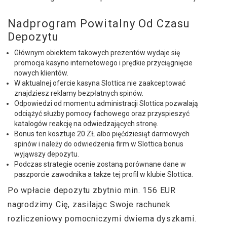
Nadprogram Powitalny Od Czasu
Depozytu
Głównym obiektem takowych prezentów wydaje się
promocja kasyno internetowego i prędkie przyciągnięcie
nowych klientów.
W aktualnej ofercie kasyna Slottica nie zaakceptować
znajdziesz reklamy bezpłatnych spinów.
Odpowiedzi od momentu administracji Slottica pozwalają
odciążyć służby pomocy fachowego oraz przyspieszyć
katalogów reakcję na odwiedzających stronę.
Bonus ten kosztuje 20 ZŁ albo pięćdziesiąt darmowych
spinów i należy do odwiedzenia firm w Slottica bonus
wyjąwszy depozytu.
Podczas strategie ocenie zostaną porównane dane w
paszporcie zawodnika a także tej profil w klubie Slottica.
Po wpłacie depozytu zbytnio min. 156 EUR
nagrodzimy Cię, zasilając Swoje rachunek
rozliczeniowy pomocniczymi dwiema dyszkami.