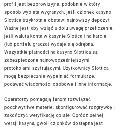
profil jest bezprowizyjna, podobnie w który
sposób wypłata wygranych, jeśli członek kasyno
Slottica trzykrotnie obstawi najnowszy depozyt.
Ważne jest, aby wziąć u dołu uwagę przeliczenie,
jeśli waluta konta w kasynie Slotica i na karcie
(lub portfelu gracza) wydaje się odrębna.
Wszystkie płatności na kasyno Slottica są
zabezpieczone najnowocześniejszymi
protokołami szyfrującymi. Użytkownicy Slottica
mogą bezpiecznie wypełniać formularze,
podawać wiadomości osobowe i inne informacje.
Operatorzy pomagają fanom rozwiązać
podchwytliwe materie, skonfigurować rozgrywkę i
zakończyć weryfikację opisie. Oprócz pełnej
wersji kasyna, gwoli członków dostępna jest