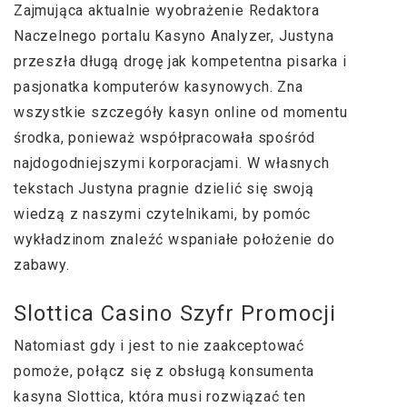
Zajmująca aktualnie wyobrażenie Redaktora
Naczelnego portalu Kasyno Analyzer, Justyna
przeszła długą drogę jak kompetentna pisarka i
pasjonatka komputerów kasynowych. Zna
wszystkie szczegóły kasyn online od momentu
środka, ponieważ współpracowała spośród
najdogodniejszymi korporacjami. W własnych
tekstach Justyna pragnie dzielić się swoją
wiedzą z naszymi czytelnikami, by pomóc
wykładzinom znaleźć wspaniałe położenie do
zabawy.
Slottica Casino Szyfr Promocji
Natomiast gdy i jest to nie zaakceptować
pomoże, połącz się z obsługą konsumenta
kasyna Slottica, która musi rozwiązać ten