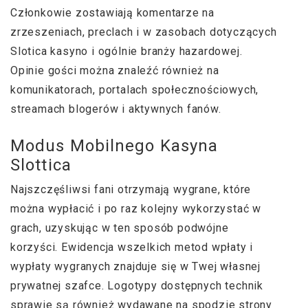
Członkowie zostawiają komentarze na
zrzeszeniach, preclach i w zasobach dotyczących
Slotica kasyno i ogólnie branży hazardowej.
Opinie gości można znaleźć również na
komunikatorach, portalach społecznościowych,
streamach blogerów i aktywnych fanów.
Modus Mobilnego Kasyna
Slottica
Najszczęśliwsi fani otrzymają wygrane, które
można wypłacić i po raz kolejny wykorzystać w
grach, uzyskując w ten sposób podwójne
korzyści. Ewidencja wszelkich metod wpłaty i
wypłaty wygranych znajduje się w Twej własnej
prywatnej szafce. Logotypy dostępnych technik
sprawie są również wydawane na spodzie strony