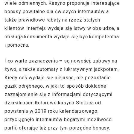
wiele odmiennych. Kasyno proponuje interesujące
bonusy powitalne dla świeżych internautów a
także prawidłowe rabaty na rzecz stałych
klientów. Interfejs wydaje się łatwy w obsłudze, a
obsługa konsumenta wydaje się być kompetentna
i pomocna.
I co warte zaznaczenia – są nowości, zabawy na
żywo, a także automaty z lukratywnym jackpotem.
Kiedy coś wydaje się niejasne, nie pozostanie
guzik odrębnego, w jaki to sposób dokładne
zaznajomienie się z informacjami dotyczącymi
działalności. Kolorowe kasyno Slottica od
powstania w 2019 roku kalendarzowego,
przyciągnęło internautów bogatymi możliwości
partii, oferując tuż przy tym porządne bonusy.