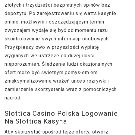
złotych i trzydzieści bezpłatnych spinów bez
depozytu. Po zarejestrowaniu się watts kasynie
online, możliwym i oszczędzającym termin
zwyczajem wydaje się być od momentu razu
skontrolowanie swych informacji osobowych.
Przyśpieszy owo w przyszłości wypłatę
wygranych we ustrzeże od dużej ilości
nieporozumień. Śledzenie ludzi okazjonalnych
ofert może być świetnym pomysłem em
zmaksymalizowanie wrażeń unces rozrywki i
zamierzenie skorzystania wraz z pomocniczych
nagród.
Slottica Casino Polska Logowanie
Na Slottica Kasyna
Aby skorzystać spośród tejże oferty, otwórz