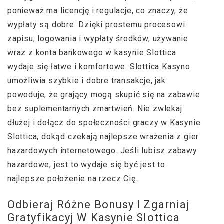
ponieważ ma licencję i regulacje, co znaczy, że
wypłaty są dobre. Dzięki prostemu procesowi
zapisu, logowania i wypłaty środków, używanie
wraz z konta bankowego w kasynie Slottica
wydaje się łatwe i komfortowe. Slottica Kasyno
umożliwia szybkie i dobre transakcje, jak
powoduje, że grający mogą skupić się na zabawie
bez suplementarnych zmartwień. Nie zwlekaj
dłużej i dołącz do społeczności graczy w Kasynie
Slottica, dokąd czekają najlepsze wrażenia z gier
hazardowych internetowego. Jeśli lubisz zabawy
hazardowe, jest to wydaje się być jest to
najlepsze położenie na rzecz Cię.
Odbieraj Różne Bonusy I Zgarniaj
Gratyfikacyj W Kasynie Slottica