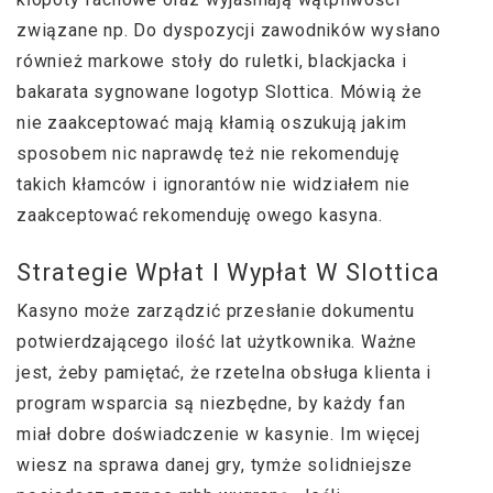
związane np. Do dyspozycji zawodników wysłano
również markowe stoły do ruletki, blackjacka i
bakarata sygnowane logotyp Slottica. Mówią że
nie zaakceptować mają kłamią oszukują jakim
sposobem nic naprawdę też nie rekomenduję
takich kłamców i ignorantów nie widziałem nie
zaakceptować rekomenduję owego kasyna.
Strategie Wpłat I Wypłat W Slottica
Kasyno może zarządzić przesłanie dokumentu
potwierdzającego ilość lat użytkownika. Ważne
jest, żeby pamiętać, że rzetelna obsługa klienta i
program wsparcia są niezbędne, by każdy fan
miał dobre doświadczenie w kasynie. Im więcej
wiesz na sprawa danej gry, tymże solidniejsze