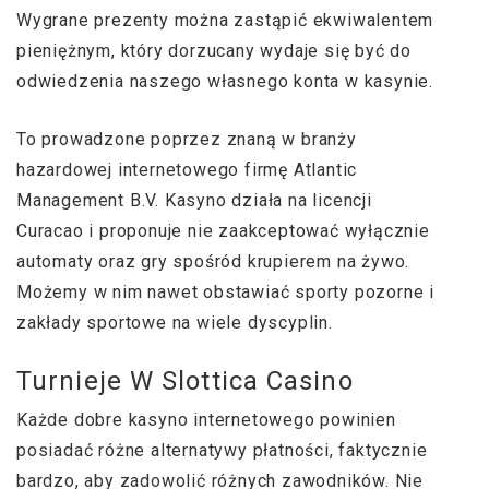
Wygrane prezenty można zastąpić ekwiwalentem
pieniężnym, który dorzucany wydaje się być do
odwiedzenia naszego własnego konta w kasynie.
To prowadzone poprzez znaną w branży
hazardowej internetowego firmę Atlantic
Management B.V. Kasyno działa na licencji
Curacao i proponuje nie zaakceptować wyłącznie
automaty oraz gry spośród krupierem na żywo.
Możemy w nim nawet obstawiać sporty pozorne i
zakłady sportowe na wiele dyscyplin.
Turnieje W Slottica Casino
Każde dobre kasyno internetowego powinien
posiadać różne alternatywy płatności, faktycznie
bardzo, aby zadowolić różnych zawodników. Nie