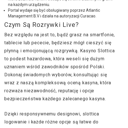
na każdym urządzeniu.
Portal wydaje się być obsługiwany poprzez Atlantic
Management B.V i działa na autoryzacji Curacao.
Czym Są Rozrywki Live?
Bez względu na jest to, bądź grasz na smartfonie,
tablecie lub pececie, będziesz mógł cieszyć się
płynną i emocjonującą rozgrywką. Kasyno Slottica
to podest hazardowa, która weseli się dużym
uznaniem wśród zawodników spośród Polski.
Dokonaj świadomych wyborów, konsultując się
wraz z naszą kompleksową oceną kasyna, która
rozważa niezawodność, reputację i opcje
bezpieczeństwa każdego zalecanego kasyna.
Dzięki responsywnemu designowi, slottica
logowanie i każde różne opcje są łatwe do