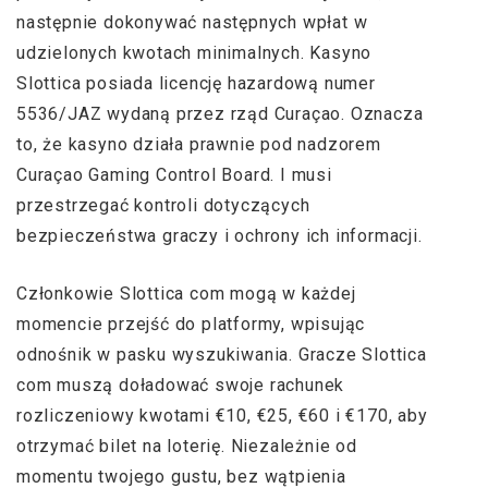
następnie dokonywać następnych wpłat w
udzielonych kwotach minimalnych. Kasyno
Slottica posiada licencję hazardową numer
5536/JAZ wydaną przez rząd Curaçao. Oznacza
to, że kasyno działa prawnie pod nadzorem
Curaçao Gaming Control Board. I musi
przestrzegać kontroli dotyczących
bezpieczeństwa graczy i ochrony ich informacji.
Członkowie Slottica com mogą w każdej
momencie przejść do platformy, wpisując
odnośnik w pasku wyszukiwania. Gracze Slottica
com muszą doładować swoje rachunek
rozliczeniowy kwotami €10, €25, €60 i €170, aby
otrzymać bilet na loterię. Niezależnie od
momentu twojego gustu, bez wątpienia