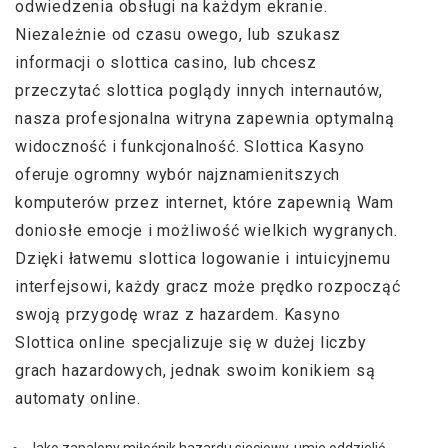
odwiedzenia obsługi na każdym ekranie.
Niezależnie od czasu owego, lub szukasz
informacji o slottica casino, lub chcesz
przeczytać slottica poglądy innych internautów,
nasza profesjonalna witryna zapewnia optymalną
widoczność i funkcjonalność. Slottica Kasyno
oferuje ogromny wybór najznamienitszych
komputerów przez internet, które zapewnią Wam
doniosłe emocje i możliwość wielkich wygranych.
Dzięki łatwemu slottica logowanie i intuicyjnemu
interfejsowi, każdy gracz może prędko rozpocząć
swoją przygodę wraz z hazardem. Kasyno
Slottica online specjalizuje się w dużej liczby
grach hazardowych, jednak swoim konikiem są
automaty online.