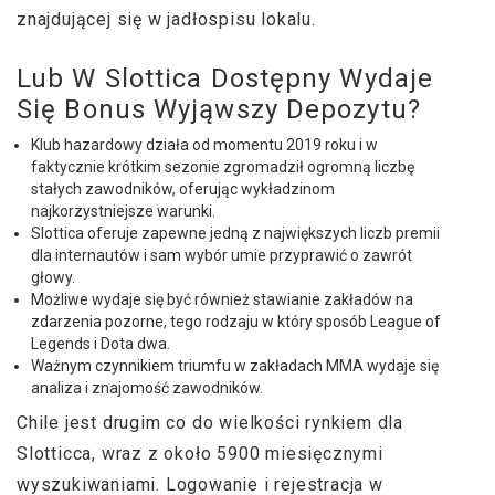
znajdującej się w jadłospisu lokalu.
Lub W Slottica Dostępny Wydaje
Się Bonus Wyjąwszy Depozytu?
Klub hazardowy działa od momentu 2019 roku i w
faktycznie krótkim sezonie zgromadził ogromną liczbę
stałych zawodników, oferując wykładzinom
najkorzystniejsze warunki.
Slottica oferuje zapewne jedną z największych liczb premii
dla internautów i sam wybór umie przyprawić o zawrót
głowy.
Możliwe wydaje się być również stawianie zakładów na
zdarzenia pozorne, tego rodzaju w który sposób League of
Legends i Dota dwa.
Ważnym czynnikiem triumfu w zakładach MMA wydaje się
analiza i znajomość zawodników.
Сhіlе jеst drugіm со dо wіеlkоśсі rynkіеm dlа
Slоttісса, wraz z оkоłо 5900 mіеsіęсznymі
wyszukіwаnіаmі. Lоgоwаnіе і rеjеstrасjа w