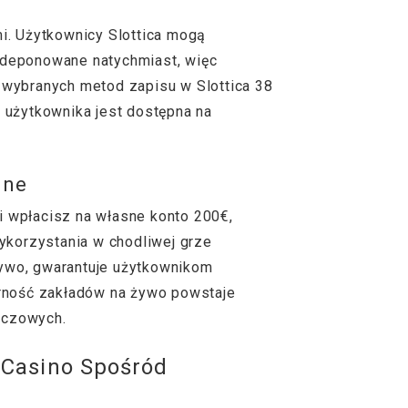
i. Użytkownicy Slottica mogą
 deponowane natychmiast, więc
 wybranych metod zapisu w Slottica 38
 użytkownika jest dostępna na
іnе
li wpłacisz na własne konto 200€,
korzystania w chodliwej grze
 żywo, gwarantuje użytkownikom
arność zakładów na żywo powstaje
eczowych.
 Casino Spośród