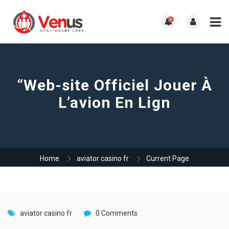
0
“Web-site Officiel Jouer À
L’avion En Lign
Home
aviator casino fr
Current Page
aviator casino fr
0 Comments