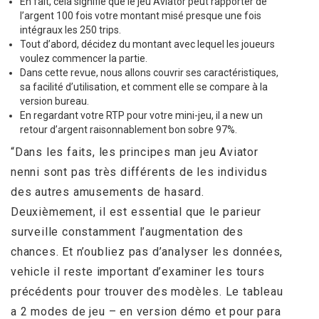
En fait, cela signifie que le jeu Aviator peut rapporter de
l’argent 100 fois votre montant misé presque une fois
intégraux les 250 trips.
Tout d’abord, décidez du montant avec lequel les joueurs
voulez commencer la partie.
Dans cette revue, nous allons couvrir ses caractéristiques,
sa facilité d’utilisation, et comment elle se compare à la
version bureau.
En regardant votre RTP pour votre mini-jeu, il a new un
retour d’argent raisonnablement bon sobre 97%.
“Dans les faits, les principes man jeu Aviator
nenni sont pas très différents de les individus
des autres amusements de hasard.
Deuxièmement, il est essential que le parieur
surveille constamment l’augmentation des
chances. Et n’oubliez pas d’analyser les données,
vehicle il reste important d’examiner les tours
précédents pour trouver des modèles. Le tableau
a 2 modes de jeu – en version démo et pour para