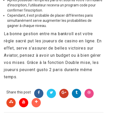
Après posséder rempli les parts et soumis votre formulaire
d’inscription, l’utilisateur recevra un program code pour
confirmer l’inscription.
Cependant, il est probable de placer différentes paris
simultanément serve augmenter les probabilities de
gagner à chaque niveau.
La bonne gestion entre ma bankroll est votre
règle sacré put les joueurs de casino en ligne. En
effet, serve s’assurer de belles victoires sur
Aviator, pensez à avoir un budget ou à bien gérer
vos mises. Grâce à la fonction Double mise, les
joueurs peuvent gusto 2 paris durante même
temps.
Share this post