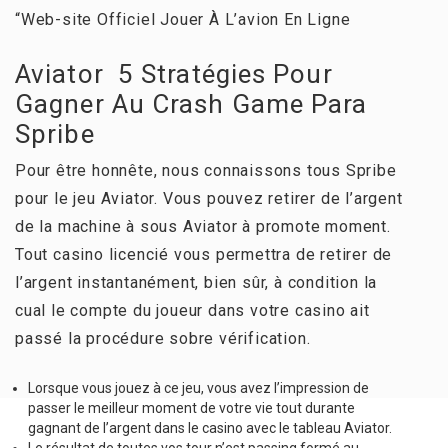
“Web-site Officiel Jouer À L’avion En Ligne
Aviator ️ 5 Stratégies Pour
Gagner Au Crash Game Para
Spribe
Pour être honnête, nous connaissons tous Spribe
pour le jeu Aviator. Vous pouvez retirer de l’argent
de la machine à sous Aviator à promote moment.
Tout casino licencié vous permettra de retirer de
l’argent instantanément, bien sûr, à condition la
cual le compte du joueur dans votre casino ait
passé la procédure sobre vérification.
Lorsque vous jouez à ce jeu, vous avez l’impression de
passer le meilleur moment de votre vie tout durante
gagnant de l’argent dans le casino avec le tableau Aviator.