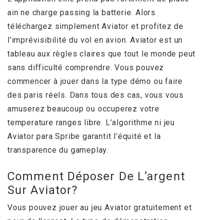
ain ne charge passing la batterie. Alors
téléchargez simplement Aviator et profitez de
l’imprévisibilité du vol en avion. Aviator est un
tableau aux règles claires que tout le monde peut
sans difficulté comprendre. Vous pouvez
commencer à jouer dans la type démo ou faire
des paris réels. Dans tous des cas, vous vous
amuserez beaucoup ou occuperez votre
temperature ranges libre. L’algorithme ni jeu
Aviator para Spribe garantit l’équité et la
transparence du gameplay.
Comment Déposer De L’argent
Sur Aviator?
Vous pouvez jouer au jeu Aviator gratuitement et