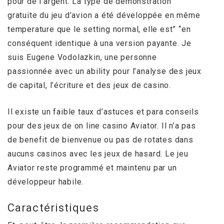
pour de l’argent. La type de démonstration
gratuite du jeu d’avion a été développée en même
temperature que le setting normal, elle est” “en
conséquent identique à una version payante. Je
suis Eugene Vodolazkin, une personne
passionnée avec un ability pour l’analyse des jeux
de capital, l’écriture et des jeux de casino.
Il existe un faible taux d’astuces et para conseils
pour des jeux de on line casino Aviator. Il n’a pas
de benefit de bienvenue ou pas de rotates dans
aucuns casinos avec les jeux de hasard. Le jeu
Aviator reste programmé et maintenu par un
développeur habile.
Caractéristiques