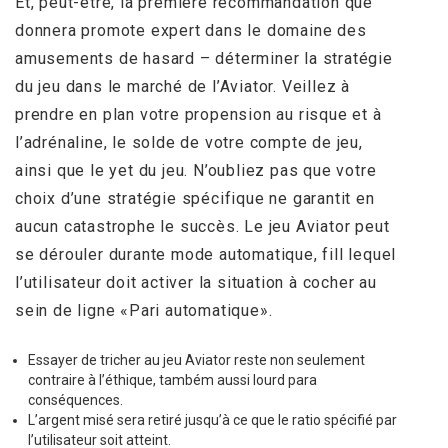
Et, peut-être, la première recommandation que
donnera promote expert dans le domaine des
amusements de hasard – déterminer la stratégie
du jeu dans le marché de l’Aviator. Veillez à
prendre en plan votre propension au risque et à
l’adrénaline, le solde de votre compte de jeu,
ainsi que le yet du jeu. N’oubliez pas que votre
choix d’une stratégie spécifique ne garantit en
aucun catastrophe le succès. Le jeu Aviator peut
se dérouler durante mode automatique, fill lequel
l’utilisateur doit activer la situation à cocher au
sein de ligne «Pari automatique».
Essayer de tricher au jeu Aviator reste non seulement
contraire à l’éthique, também aussi lourd para
conséquences.
L’argent misé sera retiré jusqu’à ce que le ratio spécifié par
l’utilisateur soit atteint.