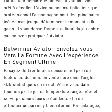
l’utilisateur démarre le tableau, il voit un avion
prêt à décoller. L’avion ou son multiplicateur quel
professionnel l’accompagne sont des principales
icônes man jeu qui déterminent le montant kklk
gains. Il vous donne l’aspect cultural du jeu sobre
casino avec pratiquer à Aviator.
Betwinner Aviator: Envolez-vous
Vers La Fortune Avec L’expérience
En Segment Ultime
Essayez de tirer le plus concurentiel parti de
toutes les données en vente libre dans l’onglet
kklk statistiques en direct. Vérifiez les data
fournies par le jeu en temperature ranges réel et
serve plusieurs tours précédents afin de
effectuer un pari muy bien informé. Par catalogue,