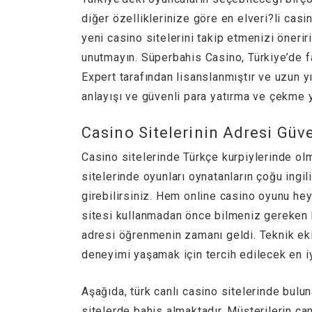
diğer özelliklerinize göre en elveri?li ca
yeni casino sitelerini takip etmenizi öneriri
unutmayın. Süperbahis Casino, Türkiye’de fa
Expert tarafından lisanslanmıştır ve uzun y
anlayışı ve güvenli para yatırma ve çekme y
Casino Sitelerinin Adresi Güve
Casino sitelerinde Türkçe kurpiylerinde ol
sitelerinde oyunları oynatanların çoğu ingi
girebilirsiniz. Hem online casino oyunu he
sitesi kullanmadan önce bilmeniz gereken bü
adresi öğrenmenin zamanı geldi. Teknik eki
deneyimi yaşamak için tercih edilecek en iy
Aşağıda, türk canlı casino sitelerinde bulu
sitelerde bahis almaktadır. Müşterilerin ca