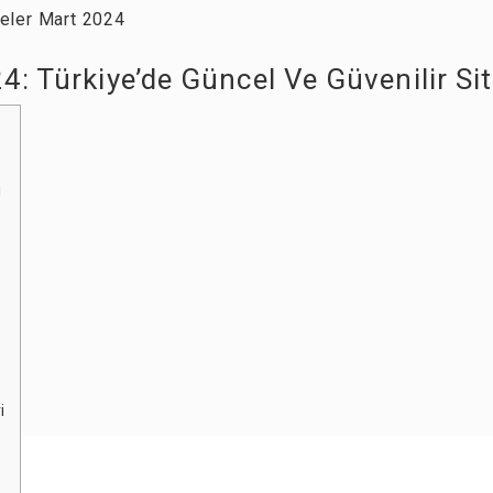
neler Mart 2024
4: Türkiye’de Güncel Ve Güvenilir Sit
ı
i