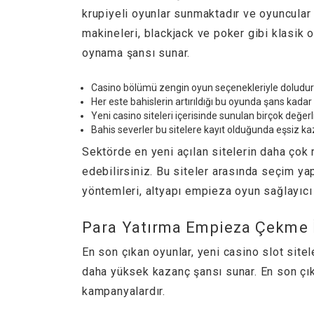
krupiyeli oyunlar sunmaktadır ve oyuncular 
makineleri, blackjack ve poker gibi klasik 
oynama şansı sunar.
Casino bölümü zengin oyun seçenekleriyle doludur ve
Her este bahislerin artırıldığı bu oyunda şans kadar 
Yeni casino siteleri içerisinde sunulan birçok değer
Bahis severler bu sitelere kayıt olduğunda eşsiz ka
Sektörde en yeni açılan sitelerin daha çok 
edebilirsiniz. Bu siteler arasında seçim y
yöntemleri, altyapı empieza oyun sağlayıcı
Para Yatırma Empieza Çekme I
En son çıkan oyunlar, yeni casino slot sitel
daha yüksek kazanç şansı sunar. En son çı
kampanyalardır.