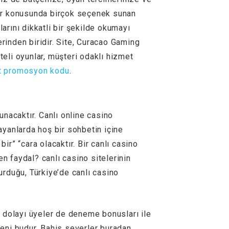
nlar konusunda birçok seçenek sunan
larını dikkatli bir şekilde okumayı
rinden biridir. Site, Curacao Gaming
teli oyunlar, müşteri odaklı hizmet
t promosyon kodu
.
nacaktır. Canlı online casino
ayanlarda hoş bir sohbetin içine
” “cara olacaktır. Bir canlı casino
n faydal? canlı casino sitelerinin
rduğu, Türkiye’de canlı casino
an dolayı üyeler de deneme bonusları ile
deni budur. Bahis severler buradan