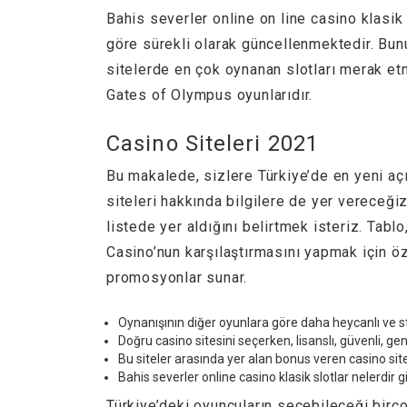
Bahis severler online on line casino klasik 
göre sürekli olarak güncellenmektedir. Bunu
sitelerde en çok oynanan slotları merak et
Gates of Olympus oyunlarıdır.
Casino Siteleri 2021
Bu makalede, sizlere Türkiye’de en yeni açıl
siteleri hakkında bilgilere de yer vereceğ
listede yer aldığını belirtmek isteriz. Ta
Casino’nun karşılaştırmasını yapmak için öze
promosyonlar sunar.
Oynanışının diğer oyunlara göre daha heycanlı ve st
Doğru casino sitesini seçerken, lisanslı, güvenli, g
Bu siteler arasında yer alan bonus veren casino sitele
Bahis severler online casino klasik slotlar nelerdir g
Türkiye’deki oyuncuların seçebileceği birçok