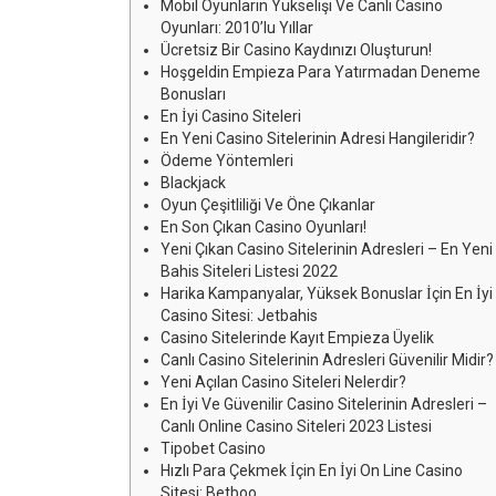
Mobil Oyunların Yükselişi Ve Canlı Casino
Oyunları: 2010’lu Yıllar
Ücretsiz Bir Casino Kaydınızı Oluşturun!
Hoşgeldin Empieza Para Yatırmadan Deneme
Bonusları
En İyi Casino Siteleri
En Yeni Casino Sitelerinin Adresi Hangileridir?
Ödeme Yöntemleri
Blackjack
Oyun Çeşitliliği Ve Öne Çıkanlar
En Son Çıkan Casino Oyunları!
Yeni Çıkan Casino Sitelerinin Adresleri – En Yeni
Bahis Siteleri Listesi 2022
Harika Kampanyalar, Yüksek Bonuslar İçin En İyi
Casino Sitesi: Jetbahis
Casino Sitelerinde Kayıt Empieza Üyelik
Canlı Casino Sitelerinin Adresleri Güvenilir Midir?
Yeni Açılan Casino Siteleri Nelerdir?
En İyi Ve Güvenilir Casino Sitelerinin Adresleri –
Canlı Online Casino Siteleri 2023 Listesi
Tipobet Casino
Hızlı Para Çekmek İçin En İyi On Line Casino
Sitesi: Betboo