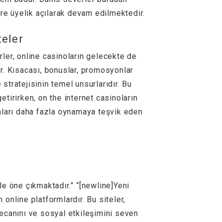
re üyelik açılarak devam edilmektedir.
teler
rler, online casinoların gelecekte de
r. Kısacası, bonuslar, promosyonlar
tratejisinin temel unsurlarıdır. Bu
etirirken, on the internet casinoların
 onları daha fazla oynamaya teşvik eden
e öne çıkmaktadır.” “[newline]Yeni
 online platformlardır. Bu siteler,
yecanını ve sosyal etkileşimini seven