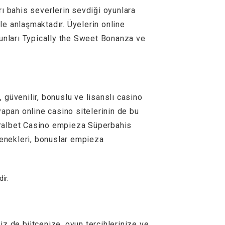
arı bahis severlerin sevdiği oyunlara
le anlaşmaktadır. Üyelerin online
yunları Typically the Sweet Bonanza ve
 güvenilir, bonuslu ve lisanslı casino
apan online casino sitelerinin de bu
 Kralbet Casino empieza Süperbahis
eçenekleri, bonuslar empieza
ir.
Siz de bütçenize, oyun tercihlerinize ve