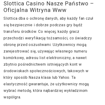
Slottica Casino Nasze Państwo –
Oficjalna Witryna Www
Slottica dba o ochronę danych, aby każdy fan czuł
się bezpiecznie i dobrze podczas gry bądź
transferu środków. Co więcej, każdy gracz
przechodzi weryfikację tożsamości, co świadczy
obronę przed oszustwami. Użytkownicy mogą
zarejestrować się, używając własnego numeru
komórkowy, adresu list elektroniczny, a nawet
zbytnio pośrednictwem istniejących kont w
środowiskach społecznościowych, takowych w
który sposób Nasza klasa lub Yahoo. Ta
elastyczność gwarantuje, że użytkownicy mogą
wybrać metodę, która najbardziej wykładzinom
współgra.