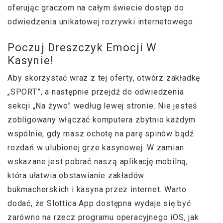
oferując graczom na całym świecie dostęp do
odwiedzenia unikatowej rozrywki internetowego.
Poczuj Dreszczyk Emocji W
Kasynie!
Aby skorzystać wraz z tej oferty, otwórz zakładkę
„SPORT”, a następnie przejdź do odwiedzenia
sekcji „Na żywo” według lewej stronie. Nie jesteś
zobligowany włączać komputera zbytnio każdym
wspólnie, gdy masz ochotę na parę spinów bądź
rozdań w ulubionej grze kasynowej. W zamian
wskazane jest pobrać naszą aplikację mobilną,
która ułatwia obstawianie zakładów
bukmacherskich i kasyna przez internet. Warto
dodać, że Slottica App dostępna wydaje się być
zarówno na rzecz programu operacyjnego iOS, jak