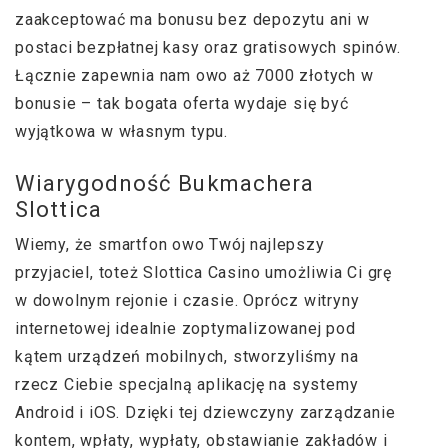
zaakceptować ma bonusu bez depozytu ani w
postaci bezpłatnej kasy oraz gratisowych spinów.
Łącznie zapewnia nam owo aż 7000 złotych w
bonusie – tak bogata oferta wydaje się być
wyjątkowa w własnym typu.
Wiarygodność Bukmachera
Slottica
Wiemy, że smartfon owo Twój najlepszy
przyjaciel, toteż Slottica Casino umożliwia Ci grę
w dowolnym rejonie i czasie. Oprócz witryny
internetowej idealnie zoptymalizowanej pod
kątem urządzeń mobilnych, stworzyliśmy na
rzecz Ciebie specjalną aplikację na systemy
Android i iOS. Dzięki tej dziewczyny zarządzanie
kontem, wpłaty, wypłaty, obstawianie zakładów i