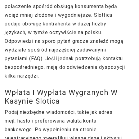
połączenie spośród obsługą konsumenta będą
wciąż mniej złożone i wygodniejsze. Slottica
podaje obsługę kontrahenta w dużej liczby
językach, w tymże oczywiście na polsku.
Odpowiedzi na sporo pytań gracze znaleźć mogą
wydziale spośród najczęściej zadawanymi
pytaniami (FAQ). Jeśli jednak potrzebują kontaktu
bezpośredniego, mają do odwiedzenia dyspozycji
kilka narzędzi.
Wpłata I Wypłata Wygranych W
Kasynie Slotica
Podaj niezbędne wiadomości, takie jak adres
mejl, hasło i preferowana waluta konta
bankowego. Po wypełnieniu na stronie
rejestracyjnego zweryfikuj własne dane i aktywuj