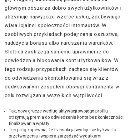
głównym obszarze dobro swych użytkowników i
utrzymuje najwyższe wzorce usług, zdobywając
wiara lojalnej społeczności internautów. W
osobliwych przykładach podejrzenia oszustwa,
nadużycia bonusu albo naruszenia warunków,
Slottica zastrzega samemu uprawnienie do
odwiedzenia blokowania kont użytkowników. W
tego rodzaju przypadkach zachęca się klientów
do odwiedzenia skontaktowania się wraz z
dedykowanym zespołem obsługi kontrahenta w
celu rozwiązania wszelkich wątpliwości.
Tak, nowi gracze według aktywacji swojego profilu
otrzymują premia do odwiedzenia konta bez konieczności
finalizowania wpłaty.
Ten próg zapewnia, że transakcja wydaje się być warta
przetworzenia i wspiera zarządzać wydatkami