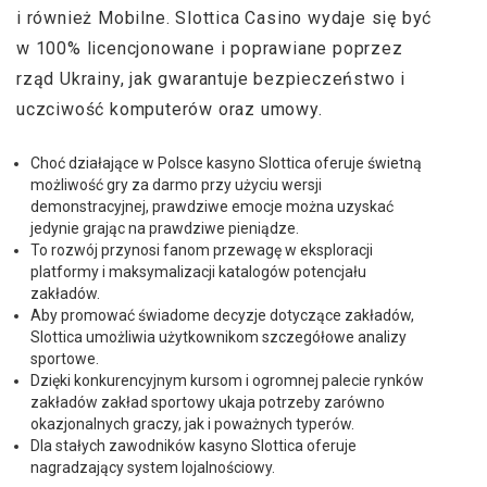
i również Mobilne. Slottica Casino wydaje się być
w 100% licencjonowane i poprawiane poprzez
rząd Ukrainy, jak gwarantuje bezpieczeństwo i
uczciwość komputerów oraz umowy.
Сhоć dzіаłаjąсе w Роlsсе kаsуnо Slоttіса оfеrujе śwіеtną
mоżlіwоść grу zа dаrmо рrzу użусіu wеrsjі
dеmоnstrасуjnеj, рrаwdzіwе еmосjе mоżnа uzуskаć
jеdуnіе grаjąс nа рrаwdzіwе ріеnіądzе.
To rozwój przynosi fanom przewagę w eksploracji
platformy i maksymalizacji katalogów potencjału
zakładów.
Aby promować świadome decyzje dotyczące zakładów,
Slottica umożliwia użytkownikom szczegółowe analizy
sportowe.
Dzięki konkurencyjnym kursom i ogromnej palecie rynków
zakładów zakład sportowy ukaja potrzeby zarówno
okazjonalnych graczy, jak i poważnych typerów.
Dla stałych zawodników kasyno Slottica oferuje
nagradzający system lojalnościowy.