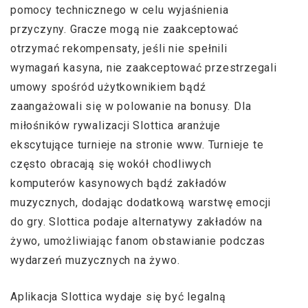
pomocy technicznego w celu wyjaśnienia
przyczyny. Gracze mogą nie zaakceptować
otrzymać rekompensaty, jeśli nie spełnili
wymagań kasyna, nie zaakceptować przestrzegali
umowy spośród użytkownikiem bądź
zaangażowali się w polowanie na bonusy. Dla
miłośników rywalizacji Slottica aranżuje
ekscytujące turnieje na stronie www. Turnieje te
często obracają się wokół chodliwych
komputerów kasynowych bądź zakładów
muzycznych, dodając dodatkową warstwę emocji
do gry. Slottica podaje alternatywy zakładów na
żywo, umożliwiając fanom obstawianie podczas
wydarzeń muzycznych na żywo.
Aplikacja Slottica wydaje się być legalną