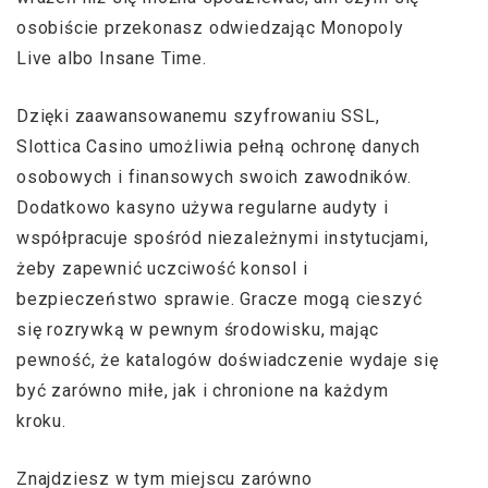
osobiście przekonasz odwiedzając Monopoly
Live albo Insane Time.
Dzięki zaawansowanemu szyfrowaniu SSL,
Slottica Casino umożliwia pełną ochronę danych
osobowych i finansowych swoich zawodników.
Dodatkowo kasyno używa regularne audyty i
współpracuje spośród niezależnymi instytucjami,
żeby zapewnić uczciwość konsol i
bezpieczeństwo sprawie. Gracze mogą cieszyć
się rozrywką w pewnym środowisku, mając
pewność, że katalogów doświadczenie wydaje się
być zarówno miłe, jak i chronione na każdym
kroku.
Znajdziesz w tym miejscu zarówno