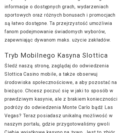
informacje o dostępnych grach, wydarzeniach
sportowych oraz różnych bonusach i promocjach
są łatwo dostępne. Ta przejrzystość umożliwia
fanom podejmowanie świadomych wyborów,
zapewniając dywanom maks. użycie zakładów.
Tryb Mobilnego Kasyna Slottica
Śledź naszą stronę, zaglądaj do odwiedzenia
Slottica Casino mobile, a także obserwuj
środowiska społecznościowe, a aby pozostać na
bieżąco. Chcesz poczuć się w jaki to sposób w
prawdziwym kasynie, ale z brakiem konieczności
podróży do odwiedzenia Monte Carlo bądź Las
Vegas? Teraz posiadasz unikalną możliwość w
naszym portalu, gdzie przygotowaliśmy gwoli
Ciebie wyjątkowe kasyno na żywo. Jest to zbiór