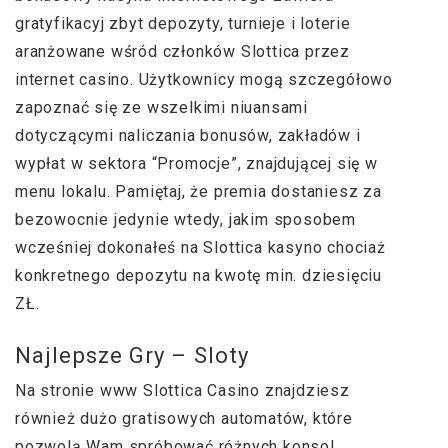
gratyfikacyj zbyt depozyty, turnieje i loterie
aranżowane wśród członków Slottica przez
internet casino. Użytkownicy mogą szczegółowo
zapoznać się ze wszelkimi niuansami
dotyczącymi naliczania bonusów, zakładów i
wypłat w sektora “Promocje”, znajdującej się w
menu lokalu. Pamiętaj, że premia dostaniesz za
bezowocnie jedynie wtedy, jakim sposobem
wcześniej dokonałeś na Slottica kasyno chociaż
konkretnego depozytu na kwotę min. dziesięciu
ZŁ.
Najlepsze Gry – Sloty
Na stronie www Slottica Casino znajdziesz
również dużo gratisowych automatów, które
pozwolą Wam spróbować różnych konsol