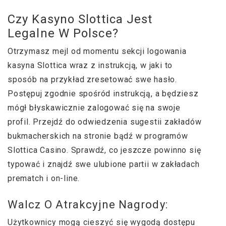
Czy Kasyno Slottica Jest
Legalne W Polsce?
Otrzymasz mejl od momentu sekcji logowania
kasyna Slottica wraz z instrukcją, w jaki to
sposób na przykład zresetować swe hasło.
Postępuj zgodnie spośród instrukcją, a będziesz
mógł błyskawicznie zalogować się na swoje
profil. Przejdź do odwiedzenia sugestii zakładów
bukmacherskich na stronie bądź w programów
Slottica Casino. Sprawdź, co jeszcze powinno się
typować i znajdź swe ulubione partii w zakładach
prematch i on-line.
Walcz O Atrakcyjne Nagrody:
Użytkownicy mogą cieszyć się wygodą dostępu