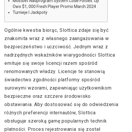
Mostbet Nadprogram System Code Forbes: Up
Owo $1, 000 Fresh Player Promo March 2024
Turnieje I Jackpoty
Ogólnie kwestia biorąc, Slottica zdaje się być
znakomita wraz z własnego zaangażowania w
bezpieczeństwo i uczciwość. Jednym wraz z
nadrzędnych wskaźników wiarygodności Slottica
emituje się swoje licencji razem spośród
renomowanych władzy. Licencje te stanowią
świadectwo zgodności platformy spośród
surowymi wzorami, zapewniając użytkownikom
bezpieczne oraz szczere środowisko
obstawiania. Aby dostosować się do odwiedzenia
różnych preferencji internautów, Slottica
obsługuje szeroką gamę popularnych technik
płatności. Proces rejestrowania się został