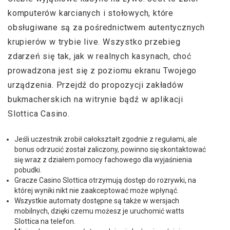
komputerów karcianych i stołowych, które
obsługiwane są za pośrednictwem autentycznych
krupierów w trybie live. Wszystko przebieg
zdarzeń się tak, jak w realnych kasynach, choć
prowadzona jest się z poziomu ekranu Twojego
urządzenia. Przejdź do propozycji zakładów
bukmacherskich na witrynie bądź w aplikacji
Slottica Casino.
Jeśli uczestnik zrobił całokształt zgodnie z regułami, ale
bonus odrzucić został zaliczony, powinno się skontaktować
się wraz z działem pomocy fachowego dla wyjaśnienia
pobudki.
Gracze Casino Slottica otrzymują dostęp do rozrywki, na
której wyniki nikt nie zaakceptować może wpłynąć.
Wszystkie automaty dostępne są także w wersjach
mobilnych, dzięki czemu możesz je uruchomić watts
Slottica na telefon.